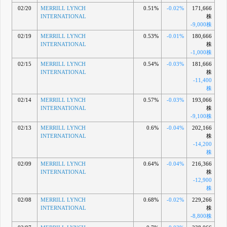
02/20
MERRILL LYNCH
0.51%
-0.02%
171,666
INTERNATIONAL
株
-9,000株
02/19
MERRILL LYNCH
0.53%
-0.01%
180,666
INTERNATIONAL
株
-1,000株
02/15
MERRILL LYNCH
0.54%
-0.03%
181,666
INTERNATIONAL
株
-11,400
株
02/14
MERRILL LYNCH
0.57%
-0.03%
193,066
INTERNATIONAL
株
-9,100株
02/13
MERRILL LYNCH
0.6%
-0.04%
202,166
INTERNATIONAL
株
-14,200
株
02/09
MERRILL LYNCH
0.64%
-0.04%
216,366
INTERNATIONAL
株
-12,900
株
02/08
MERRILL LYNCH
0.68%
-0.02%
229,266
INTERNATIONAL
株
-8,800株