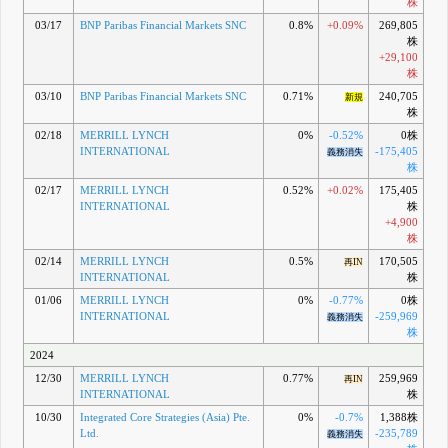
株
03/17
BNP Paribas Financial Markets SNC
0.8%
+0.09%
269,805
株
+29,100
株
03/10
BNP Paribas Financial Markets SNC
0.71%
240,705
新規
株
02/18
MERRILL LYNCH
0%
-0.52%
0株
INTERNATIONAL
-175,405
義務消失
株
02/17
MERRILL LYNCH
0.52%
+0.02%
175,405
INTERNATIONAL
株
+4,900
株
02/14
MERRILL LYNCH
0.5%
170,505
再IN
INTERNATIONAL
株
01/06
MERRILL LYNCH
0%
-0.77%
0株
INTERNATIONAL
-259,969
義務消失
株
2024
12/30
MERRILL LYNCH
0.77%
259,969
再IN
INTERNATIONAL
株
10/30
Integrated Core Strategies (Asia) Pte.
0%
-0.7%
1,388株
Ltd.
-235,789
義務消失