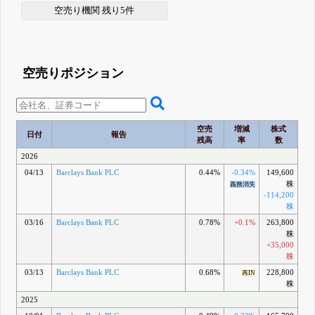
空売り機関 残り5件
空売りポジション
空売
増減
株式
日付
報告
残高
率
数
2026
04/13
Barclays Bank PLC
0.44%
-0.34%
149,600
株
義務消失
-114,200
株
03/16
Barclays Bank PLC
0.78%
+0.1%
263,800
株
+35,000
株
03/13
Barclays Bank PLC
0.68%
228,800
再IN
株
2025