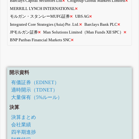
Barclays Capital Securities Ltd
Citigroup Global Markets Limited
MERRILL LYNCH INTERNATIONAL
モルガン・スタンレーMUFG証券
UBS AG
Integrated Core Strategies (Asia) Pte. Ltd.
Barclays Bank PLC
JPモルガン証券
Man Solutions Limited（Man Funds XII SPC）
BNP Paribas Financial Markets SNC
開示資料
有価証券（EDINET）
適時開示（TDNET）
大量保有（5%ルール）
決算
決算まとめ
会社業績
四半期進捗