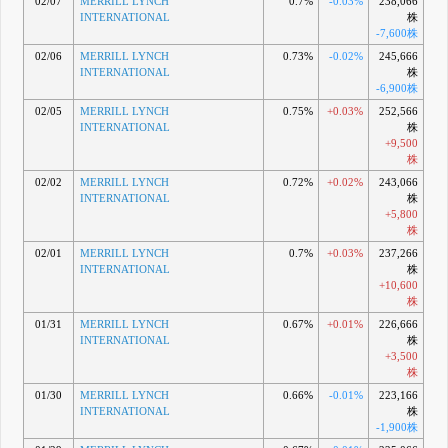
02/07
MERRILL LYNCH
0.7%
-0.03%
238,066
INTERNATIONAL
株
-7,600株
02/06
MERRILL LYNCH
0.73%
-0.02%
245,666
INTERNATIONAL
株
-6,900株
02/05
MERRILL LYNCH
0.75%
+0.03%
252,566
INTERNATIONAL
株
+9,500
株
02/02
MERRILL LYNCH
0.72%
+0.02%
243,066
INTERNATIONAL
株
+5,800
株
02/01
MERRILL LYNCH
0.7%
+0.03%
237,266
INTERNATIONAL
株
+10,600
株
01/31
MERRILL LYNCH
0.67%
+0.01%
226,666
INTERNATIONAL
株
+3,500
株
01/30
MERRILL LYNCH
0.66%
-0.01%
223,166
INTERNATIONAL
株
-1,900株