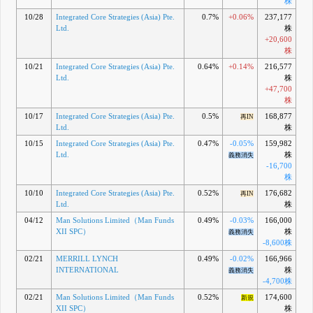
株
10/28
Integrated Core Strategies (Asia) Pte.
0.7%
+0.06%
237,177
Ltd.
株
+20,600
株
10/21
Integrated Core Strategies (Asia) Pte.
0.64%
+0.14%
216,577
Ltd.
株
+47,700
株
10/17
Integrated Core Strategies (Asia) Pte.
0.5%
168,877
再IN
Ltd.
株
10/15
Integrated Core Strategies (Asia) Pte.
0.47%
-0.05%
159,982
Ltd.
株
義務消失
-16,700
株
10/10
Integrated Core Strategies (Asia) Pte.
0.52%
176,682
再IN
Ltd.
株
04/12
Man Solutions Limited（Man Funds
0.49%
-0.03%
166,000
XII SPC）
株
義務消失
-8,600株
02/21
MERRILL LYNCH
0.49%
-0.02%
166,966
INTERNATIONAL
株
義務消失
-4,700株
02/21
Man Solutions Limited（Man Funds
0.52%
174,600
新規
XII SPC）
株