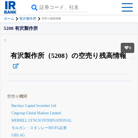
ホーム
有沢製作所
空売り残高情報
5208 有沢製作所
0
有沢製作所（5208）の空売り残高情報
β版IRBANKでは、
8月24日まで完全無料
空売り・信用需給
がさらに詳しく
見られる
無料でβ版をはじめる
空売り機関
登録すると永久30%OFFと米株版の先行利用も付きます
Barclays Capital Securities Ltd
Citigroup Global Markets Limited
MERRILL LYNCH INTERNATIONAL
モルガン・スタンレーMUFG証券
UBS AG