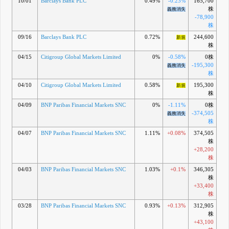
10/01
Barclays Bank PLC
0.49%
-0.23%
165,700
株
義務消失
-78,900
株
09/16
Barclays Bank PLC
0.72%
244,600
新規
株
04/15
Citigroup Global Markets Limited
0%
-0.58%
0株
-195,300
義務消失
株
04/10
Citigroup Global Markets Limited
0.58%
195,300
新規
株
04/09
BNP Paribas Financial Markets SNC
0%
-1.11%
0株
-374,505
義務消失
株
04/07
BNP Paribas Financial Markets SNC
1.11%
+0.08%
374,505
株
+28,200
株
04/03
BNP Paribas Financial Markets SNC
1.03%
+0.1%
346,305
株
+33,400
株
03/28
BNP Paribas Financial Markets SNC
0.93%
+0.13%
312,905
株
+43,100