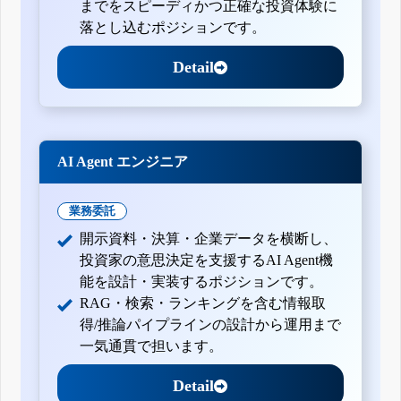
までをスピーディかつ正確な投資体験に
落とし込むポジションです。
Detail
AI Agent エンジニア
業務委託
開示資料・決算・企業データを横断し、
投資家の意思決定を支援するAI Agent機
能を設計・実装するポジションです。
RAG・検索・ランキングを含む情報取
得/推論パイプラインの設計から運用まで
一気通貫で担います。
Detail