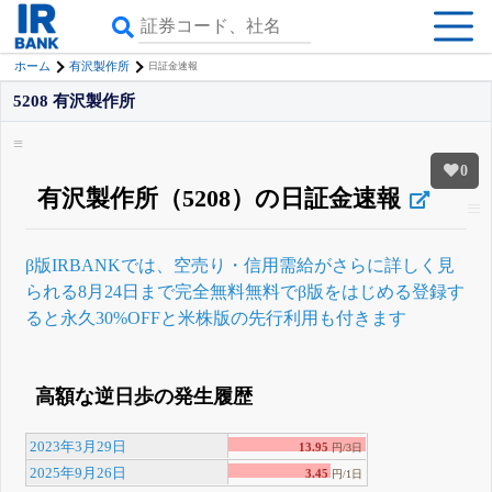
ホーム
有沢製作所
日証金速報
5208 有沢製作所
0
有沢製作所（5208）の日証金速報
β版IRBANKでは、
空売り・信用需給
がさらに詳しく見
られる
8月24日まで完全無料
無料でβ版をはじめる
登録す
ると永久30%OFFと米株版の先行利用も付きます
高額な逆日歩の発生履歴
2023年3月29日
13.95
円/3日
2025年9月26日
3.45
円/1日