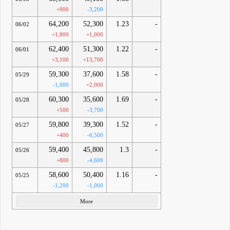
+900
-3,200
64,200
52,300
1.23
-
06/02
+1,800
+1,000
62,400
51,300
1.22
-
06/01
+3,100
+13,700
59,300
37,600
1.58
-
05/29
-1,000
+2,000
60,300
35,600
1.69
-
05/28
+500
-3,700
59,800
39,300
1.52
-
05/27
+400
-6,500
59,400
45,800
1.3
-
05/26
+800
-4,600
58,600
50,400
1.16
-
05/25
-1,200
-1,000
More