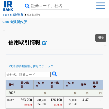
5208 有沢製作所
信用取引情報
5208 有沢製作所
0
信用取引情報
β版IRBANKでは、
8月24日まで完全無料
空売り・信用需給
がさらに詳しく
見られる
無料でβ版をはじめる
貸借取引情報と併せてチェック
登録すると永久30%OFFと米株版の先行利用も付きます
買い残
売り残
逆日
一般 / 制
一般 / 制
日付
倍率
度
度
高
高
歩
2026
株
株
倍
円
563,700
126,100
4.47
-
07/17
201,400
27,000
362,300
99,100
+9,000
+15,000