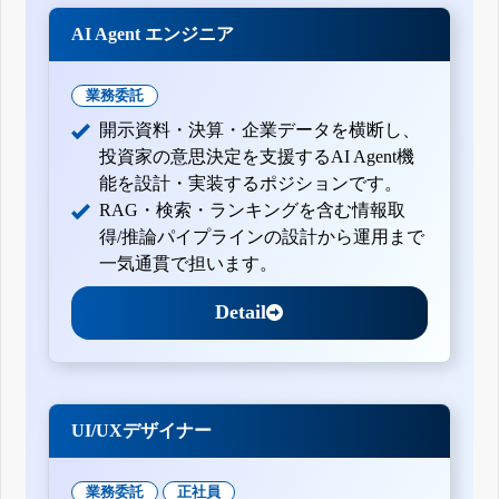
AI Agent エンジニア
業務委託
開示資料・決算・企業データを横断し、
投資家の意思決定を支援するAI Agent機
能を設計・実装するポジションです。
RAG・検索・ランキングを含む情報取
得/推論パイプラインの設計から運用まで
一気通貫で担います。
Detail
UI/UXデザイナー
業務委託
正社員