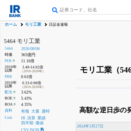
ホーム
モリ工業
日証金速報
5464 モリ工業
5464
2026/08/06
時価
365億円
PER
11.16倍
予
2010年
3.49-14.92倍
モリ工業（54
以降
（2010-2026年）
PBR
0.61倍
2010年
0.33-0.98倍
以降
（2010-2026年）
β版IRBANKでは、
8月
配当
3.62%
予
ROE
5.43%
予
無料
ROA
4.35%
予
高額な逆日歩の
登録すると永久30%
資料
有報
大量
適時
Link
IR
決算
業績
四半期
価値
2024年3月27日
CSV,JSON