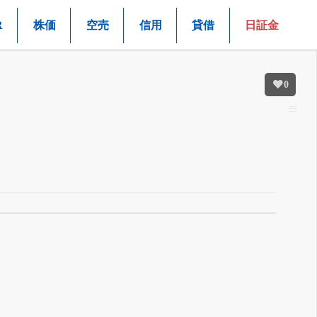
R
株価
空売
信用
貸借
日証金
0