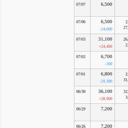
6,500
07/07
6,500
07/06
2
27
-24,600
31,100
07/03
26
2
+24,400
6,700
07/02
-100
6,800
07/01
2
31
-29,300
36,100
06/30
32
3
+28,900
7,200
06/29
7,200
06/26