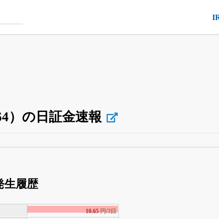
I
64）の日証金速報
空売り・信用需給
がさらに詳しく見られる
24日まで完全無料
でβ版をはじめる
発生履歴
OFFと米株版の先行利用も付きます
10.65
円/3日