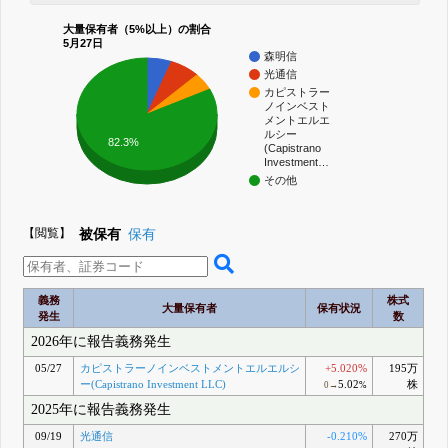
大量保有者（5%以上）の割合
5月27日
森明信
光通信
カピストラー
ノインベスト
メントエルエ
ルシー
82.3%
(Capistrano
Investment…
その他
【閲覧】
被保有
保有
義務
株式
大量保有者
保有状況
発生
数
2026年に報告義務発生
05/27
カピストラーノインベストメントエルエルシ
+5.020%
195万
ー(Capistrano Investment LLC)
5.02
株
0→
%
2025年に報告義務発生
09/19
光通信
-0.210%
270万