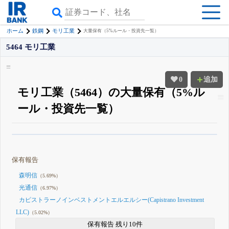
ホーム
鉄鋼
モリ工業
大量保有（5%ルール・投資先一覧）
5464 モリ工業
0
追加
モリ工業（5464）の大量保有（5%ル
ール・投資先一覧）
β版IRBANKでは、
8月24日まで完全無料
大量保有・アクティビスト
がさら
に詳しく分かる
無料でβ版をはじめる
保有報告
登録すると永久30%OFFと米株版の先行利用も付きます
森明信
（5.69%）
光通信
（6.97%）
カピストラーノインベストメントエルエルシー(Capistrano Investment
LLC)
（5.02%）
保有報告 残り10件