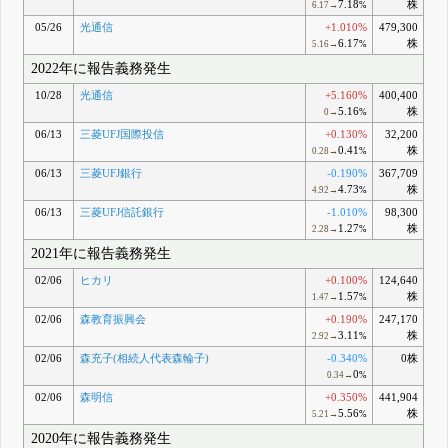
7.18
株
6.17→
%
05/26
光通信
+1.010%
479,300
6.17
株
5.16→
%
2022年に報告義務発生
10/28
光通信
+5.160%
400,400
5.16
株
0→
%
06/13
三菱UFJ国際投信
+0.130%
32,200
0.41
株
0.28→
%
06/13
三菱UFJ銀行
-0.190%
367,709
4.73
株
4.92→
%
06/13
三菱UFJ信託銀行
-1.010%
98,300
1.27
株
2.28→
%
2021年に報告義務発生
02/06
ヒカリ
+0.100%
124,640
1.57
株
1.47→
%
02/06
森教育振興会
+0.190%
247,170
3.11
株
2.92→
%
02/06
森充子(相続人代表森輪子)
-0.340%
0株
0
0.34→
%
02/06
森明信
+0.350%
441,904
5.56
株
5.21→
%
2020年に報告義務発生