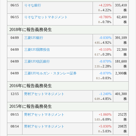
06/15
りそな銀行
+4.220%
335,410
4.22
株
0→
%
06/15
りそなアセットマネジメント
+0.780%
62,400
0.78
株
0→
%
2018年に報告義務発生
04/09
三菱UFJ銀行
-0.030%
391,109
4.92
株
4.95→
%
04/09
三菱UFJ国際投信
+0.110%
22,300
0.28
株
0.17→
%
04/09
三菱UFJ信託銀行
-0.070%
181,600
2.28
株
2.35→
%
04/09
三菱UFJモルガン・スタンレー証券
-0.070%
2,300株
0.03
0.1→
%
2016年に報告義務発生
12/15
野村アセットマネジメント
-1.240%
401,300
4.85
株
6.09→
%
2015年に報告義務発生
09/15
野村アセットマネジメント
+1.060%
252万
6.09
株
5.03→
%
08/14
野村アセットマネジメント
+5.030%
208万
5.03
株
0→
%