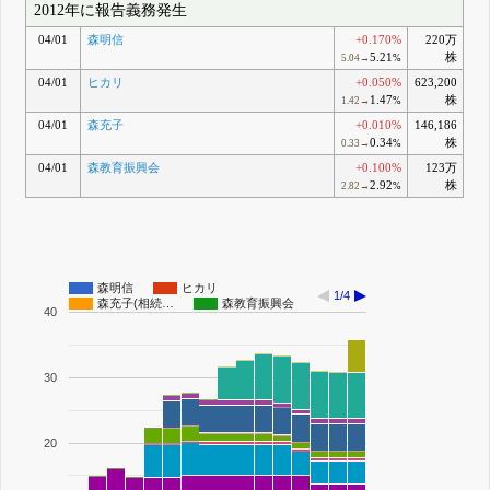
2012年に報告義務発生
04/01
森明信
+0.170%
220万
5.21
株
5.04→
%
04/01
ヒカリ
+0.050%
623,200
1.47
株
1.42→
%
04/01
森充子
+0.010%
146,186
0.34
株
0.33→
%
04/01
森教育振興会
+0.100%
123万
2.92
株
2.82→
%
森明信
ヒカリ
1/4
森充子(相続…
森教育振興会
40
30
20