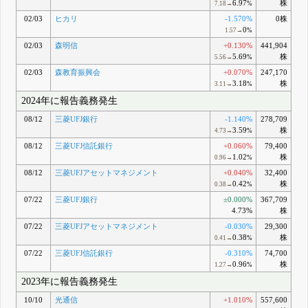
6.97
株
7.18→
%
02/03
ヒカリ
-1.570%
0株
0
1.57→
%
02/03
森明信
+0.130%
441,904
5.69
株
5.56→
%
02/03
森教育振興会
+0.070%
247,170
3.18
株
3.11→
%
2024年に報告義務発生
08/12
三菱UFJ銀行
-1.140%
278,709
3.59
株
4.73→
%
08/12
三菱UFJ信託銀行
+0.060%
79,400
1.02
株
0.96→
%
08/12
三菱UFJアセットマネジメント
+0.040%
32,400
0.42
株
0.38→
%
07/22
三菱UFJ銀行
±0.000%
367,709
4.73%
株
07/22
三菱UFJアセットマネジメント
-0.030%
29,300
0.38
株
0.41→
%
07/22
三菱UFJ信託銀行
-0.310%
74,700
0.96
株
1.27→
%
2023年に報告義務発生
10/10
光通信
+1.010%
557,600