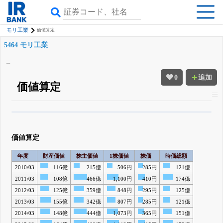
モリ工業
価値算定
5464 モリ工業
0
追加
価値算定
β版IRBANKでは、
8月24日まで完全無料
四半期業績・決算の進捗
がさらに
詳しく見られる
無料でβ版をはじめる
価値算定
登録すると永久30%OFFと米株版の先行利用も付きます
年度
財産価値
株主価値
1株価値
株価
時価総額
2010/03
116億
215億
506円
285円
121億
2011/03
108億
466億
1,100円
410円
174億
2012/03
125億
359億
848円
295円
125億
2013/03
155億
342億
807円
285円
121億
2014/03
148億
444億
1,073円
365円
151億