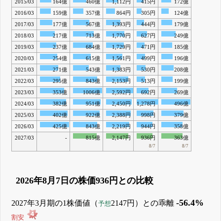
2015/03
164億
460億
1,112円
415円
172億
2016/03
159億
357億
864円
305円
124億
2017/03
177億
567億
1,393円
444円
179億
2018/03
217億
713億
1,770円
627円
249億
2019/03
237億
684億
1,729円
471円
185億
2020/03
254億
615億
1,561円
499円
196億
2021/03
271億
543億
1,383円
530円
208億
2022/03
295億
843億
2,153円
513円
199億
2023/03
353億
1006億
2,592円
692円
269億
2024/03
382億
951億
2,450円
1,278円
496億
2025/03
402億
922億
2,388円
998円
379億
2026/03
425億
843億
2,219円
944円
358億
2027/03
-
815億
2,147円
936円
363億
8/7
8/7
2026年8月7日の株価936円との比較
-56.4%
2027年3月期の1株価値（
2147円）との乖離
予想
割安