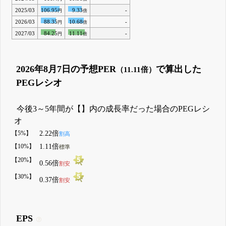
2025/03
106.95
9.33
-
円
倍
2026/03
88.35
10.68
-
円
倍
2027/03
84.25
11.11
-
円
倍
2026年8月7日の予想PER
で算出した
（11.11倍）
PEGレシオ
今後3～5年間が【】内の成長率だった場合のPEGレシ
オ
【5%】
2.22倍
割高
【10%】
1.11倍
標準
【20%】
0.56倍
割安
【30%】
0.37倍
割安
EPS