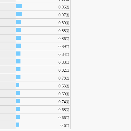
0.96
回
0.97
回
0.89
回
0.88
回
0.86
回
0.89
回
0.84
回
0.83
回
0.82
回
0.78
回
0.63
回
0.69
回
0.74
回
0.68
回
0.66
回
0.6
回