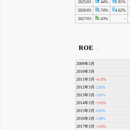
2025/03
7.44%
5.91%
2026/03
5.74%
4.62%
2027/03
5.43%
-
ROE
2009年3月
2010年3月
2011年3月
+4.35%
2012年3月
-2.85%
2013年3月
-3.61%
2014年3月
+5.05%
2015年3月
-0.83%
2016年3月
-1.89%
2017年3月
+1.03%