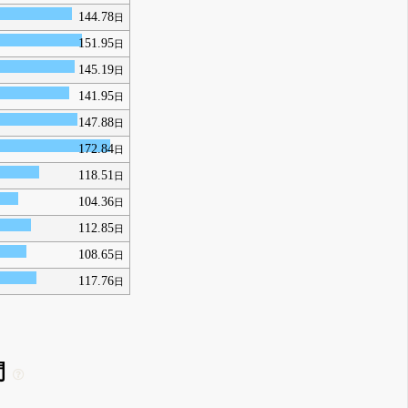
144.78
日
151.95
日
145.19
日
141.95
日
147.88
日
172.84
日
118.51
日
104.36
日
112.85
日
108.65
日
117.76
日
間