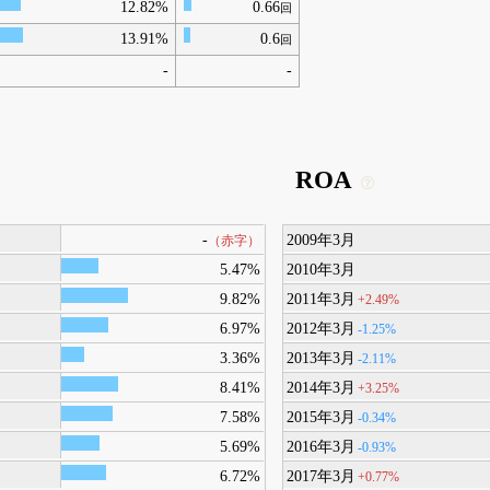
12.82%
0.66
回
13.91%
0.6
回
-
-
ROA
-
2009年3月
（赤字）
5.47%
2010年3月
9.82%
2011年3月
+2.49%
6.97%
2012年3月
-1.25%
3.36%
2013年3月
-2.11%
8.41%
2014年3月
+3.25%
7.58%
2015年3月
-0.34%
5.69%
2016年3月
-0.93%
6.72%
2017年3月
+0.77%