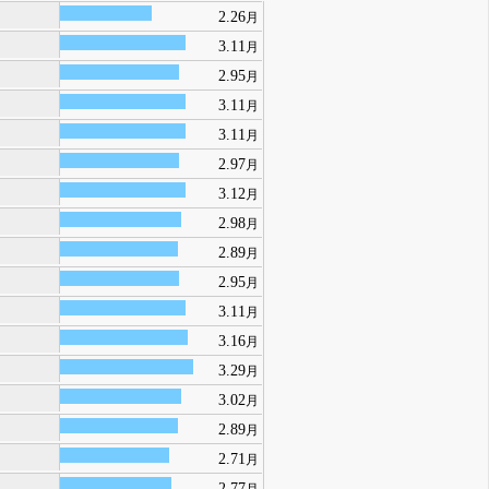
2.26
月
3.11
月
2.95
月
3.11
月
3.11
月
2.97
月
3.12
月
2.98
月
2.89
月
2.95
月
3.11
月
3.16
月
3.29
月
3.02
月
2.89
月
2.71
月
2.77