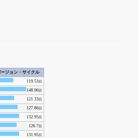
バージョン・サイクル
119.53
日
148.06
日
121.33
日
127.86
日
132.95
日
126.7
日
131.95
日