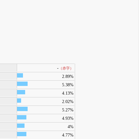
-
（赤字）
2.89%
5.38%
4.13%
2.02%
5.27%
4.93%
4%
4.77%