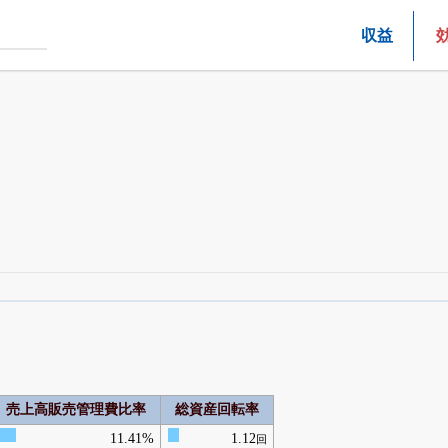
収益
四半期業績・決算の進捗
がさらに詳しく見られる
24日まで完全無料
でβ版をはじめる
OFFと米株版の先行利用も付きます
売上高販売管理費比率
総資産回転率
11.41%
1.12
回