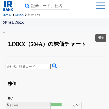
LiNKX
ホーム
株価チャート
584A LiNKX
0
LiNKX（584A）の株価チャート
β版IRBANKでは、
8月24日まで完全無料
四半期業績・決算の進捗
がさらに
詳しく見られる
無料でβ版をはじめる
登録すると永久30%OFFと米株版の先行利用も付きます
株価
8/7
前日
2,278
(8/6)