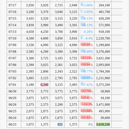
07/17
2,950
3,020
2,725
2,948
-5.66%
264,100
-
07/16
3,200
3,370
3,040
3,125
-2.95%
401,700
-
07/15
3,435
3,520
3,155
3,220
-8.13%
426,200
-
07/14
3,830
3,990
3,490
3,505
-10.13%
571,900
-
07/13
4,050
4,250
3,700
3,900
-0.26%
918,100
-
07/10
4,500
4,690
3,850
3,910
-4.4%
2,220,700
-
07/09
3,530
4,090
3,525
4,090
+20.65%
1,299,800
-
07/08
3,585
4,290
3,300
3,390
-8.99%
3,376,400
-
07/07
3,300
3,725
3,105
3,725
+23.14%
3,621,300
-
07/06
2,390
3,025
2,361
3,025
+19.94%
2,093,000
-
07/03
2,395
2,806
2,343
2,522
-9.77%
1,784,300
-
07/02
3,005
3,125
2,795
2,795
-20.03%
1,211,900
-
07/01
5,180
6,340
3,125
3,495
-7.42%
3,375,200
-
06/30
3,775
3,775
3,775
3,775
+22.76%
18,900
-
06/29
3,075
3,075
3,075
3,075
+19.42%
34,100
-
06/26
2,375
2,575
2,200
2,575
+24.1%
3,471,900
-
06/25
2,075
2,075
2,075
2,075
+23.88%
495,900
-
06/24
1,675
1,675
1,675
1,675
+21.82%
39,600
-
06/23
1,075
1,375
921
1,375
0%
5,618,100
-