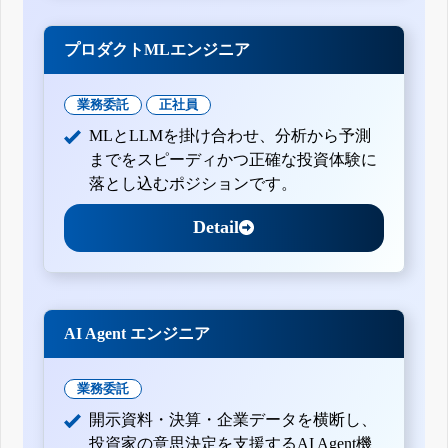
プロダクトMLエンジニア
業務委託
正社員
MLとLLMを掛け合わせ、分析から予測
までをスピーディかつ正確な投資体験に
落とし込むポジションです。
Detail
AI Agent エンジニア
業務委託
開示資料・決算・企業データを横断し、
投資家の意思決定を支援するAI Agent機