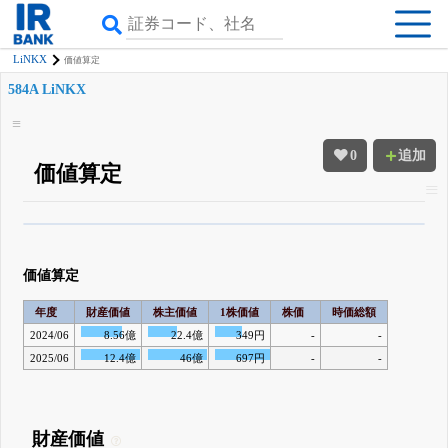
LiNKX
価値算定
584A LiNKX
0
追加
価値算定
β版IRBANKでは、
8月24日まで完全無料
四半期業績・決算の進捗
がさらに
詳しく見られる
無料でβ版をはじめる
価値算定
登録すると永久30%OFFと米株版の先行利用も付きます
年度
財産価値
株主価値
1株価値
株価
時価総額
2024/06
8.56億
22.4億
349円
-
-
2025/06
12.4億
46億
697円
-
-
財産価値