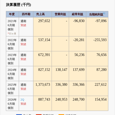
決算履歴 (千円)
#1
年度
四半期
売上高
営業利益
経常利益
当期純利益
297,652
-
-96,830
-97,096
2021年
通期
6月期
実績
個別
*
11ヶ月
537,154
-
-20,281
-255,593
2022年
通期
6月期
実績
個別
672,391
-
56,236
76,656
2023年
通期
6月期
実績
個別
827,152
138,147
137,699
87,280
2024年
通期
6月期
実績
個別
1,373,673
336,380
336,366
227,612
2025年
通期
6月期
実績
個別
887,743
248,953
248,700
154,954
2026年
2Q
6月期
実績
個別