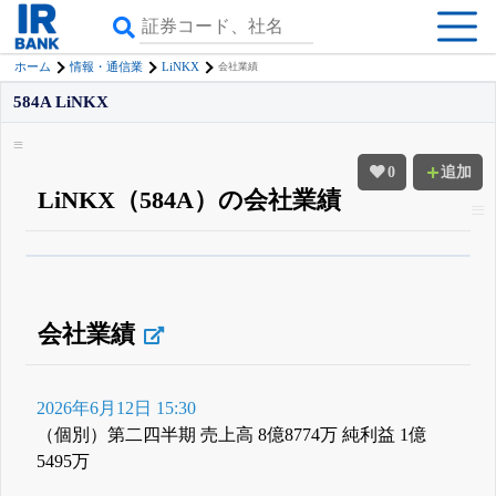
LiNKX
ホーム
情報・通信業
会社業績
584A LiNKX
0
追加
LiNKX（584A）の会社業績
β版IRBANKでは、
8月24日まで完全無料
すべての機能
が無料で使える
無料でβ版をはじめる
登録すると永久30%OFFと米株版の先行利用も付きます
会社業績
2026年6月12日 15:30
（個別）第二四半期 売上高 8億8774万 純利益 1億
5495万