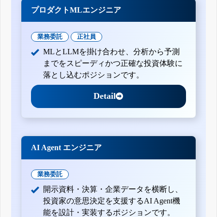
プロダクトMLエンジニア
業務委託
正社員
MLとLLMを掛け合わせ、分析から予測
までをスピーディかつ正確な投資体験に
落とし込むポジションです。
Detail
AI Agent エンジニア
業務委託
開示資料・決算・企業データを横断し、
投資家の意思決定を支援するAI Agent機
能を設計・実装するポジションです。