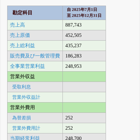
自 2025年7月1日
勘定科目
至 2025年12月31日
売上高
887,743
売上原価
452,505
売上総利益
435,237
販売費及び一般管理費
186,283
全事業営業利益
248,953
営業外収益
受取利息
営業外収益計
営業外費用
為替差損
252
営業外費用計
252
当期経常利益
248,700