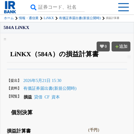
LiNKX
ホーム
情報・通信業
有価証券届出書(新規公開時)
損益計算書
584A LiNKX
0
追加
LiNKX（584A）の損益計算書
β版IRBANKでは、
8月24日まで完全無料
四半期業績・決算の進捗
がさらに
詳しく見られる
無料でβ版をはじめる
【提出】
2026年5月21日 15:30
登録すると永久30%OFFと米株版の先行利用も付きます
【資料】
有価証券届出書(新規公開時)
【閲覧】
損益
貸借
CF
資本
個別決算
（千円）
損益計算書