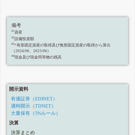
備考
#1
資産
#2
設備投資額
#3
*
有形固定資産の取得及び無形固定資産の取得から算出
（2024/06、2025/06）
#4
現金及び現金同等物の残高
開示資料
有価証券（EDINET）
適時開示（TDNET）
大量保有（5%ルール）
決算
決算まとめ