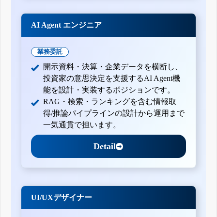
AI Agent エンジニア
業務委託
開示資料・決算・企業データを横断し、
投資家の意思決定を支援するAI Agent機
能を設計・実装するポジションです。
RAG・検索・ランキングを含む情報取
得/推論パイプラインの設計から運用まで
一気通貫で担います。
Detail
UI/UXデザイナー