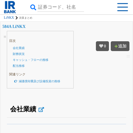
LiNKX
決算まとめ
584A LiNKX
目次
0
追加
会社業績
財務状況
キャッシュ・フローの推移
配当推移
関連リンク
減価償却費及び設備投資の推移
会社業績
β版IRBANKでは、
8月24日まで完全無料
四半期業績・決算の進捗
がさらに