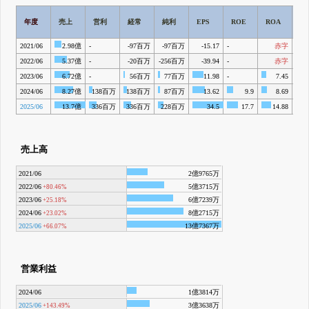
詳しく見られる
無料でβ版をはじめる
営
登録すると永久30%OFFと米株版の先行利用も付きます
年度
売上
営利
経常
純利
EPS
ROE
ROA
率
2021/06
2.98億
-
-97百万
-97百万
-15.17
-
赤字
-
2022/06
5.37億
-
-20百万
-256百万
-39.94
-
赤字
-
2023/06
6.72億
-
56百万
77百万
11.98
-
7.45
-
2024/06
8.27億
138百万
138百万
87百万
13.62
9.9
8.69
2025/06
13.7億
336百万
336百万
228百万
34.5
17.7
14.88
売上高
2021/06
2億9765万
2022/06
5億3715万
+80.46%
2023/06
6億7239万
+25.18%
2024/06
8億2715万
+23.02%
2025/06
13億7367万
+66.07%
営業利益
2024/06
1億3814万
2025/06
3億3638万
+143.49%