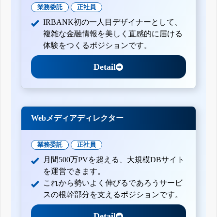
業務委託
正社員
IRBANK初の一人目デザイナーとして、
複雑な金融情報を美しく直感的に届ける
体験をつくるポジションです。
Detail
Webメディアディレクター
業務委託
正社員
月間500万PVを超える、大規模DBサイト
を運営できます。
これから勢いよく伸びるであろうサービ
スの根幹部分を支えるポジションです。
Detail