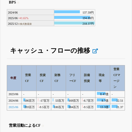
BPS
2024/06
137.59円
2025/06
194.89円
+41.65%
2025/12
218.37円
※株式数最新
キャッシュ・フローの推移
営業
営業
投資
財務
フリ
設備
現金
CFマ
年度
CF
CF
CF
ーCF
投資
等
ージ
ン
2023/06
-
-
-
-
-
8.47億
-
2024/06
186百万
-17百万
53百万
169百万
-6.7百万
8.7億
22.51
2025/06
293百万
-9.5百万
180百万
284百万
-9.5百万
13.3億
21.37
営業活動によるCF