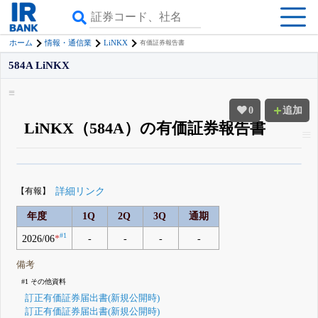
LiNKX
ホーム
情報・通信業
有価証券報告書
584A LiNKX
0
追加
LiNKX（584A）の有価証券報告書
β版IRBANKでは、
8月24日まで完全無料
四半期業績・決算の進捗
がさらに
詳しく見られる
無料でβ版をはじめる
【有報】
詳細リンク
登録すると永久30%OFFと米株版の先行利用も付きます
年度
1Q
2Q
3Q
通期
#1
2026/06
*
-
-
-
-
備考
#1 その他資料
訂正有価証券届出書(新規公開時)
訂正有価証券届出書(新規公開時)