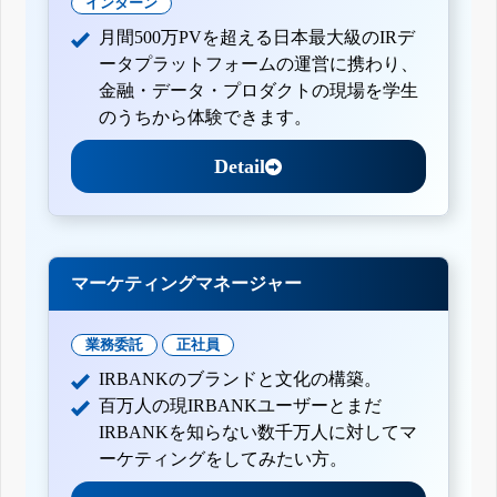
インターン
月間500万PVを超える日本最大級のIRデ
ータプラットフォームの運営に携わり、
金融・データ・プロダクトの現場を学生
のうちから体験できます。
Detail
マーケティングマネージャー
業務委託
正社員
IRBANKのブランドと文化の構築。
百万人の現IRBANKユーザーとまだ
IRBANKを知らない数千万人に対してマ
ーケティングをしてみたい方。