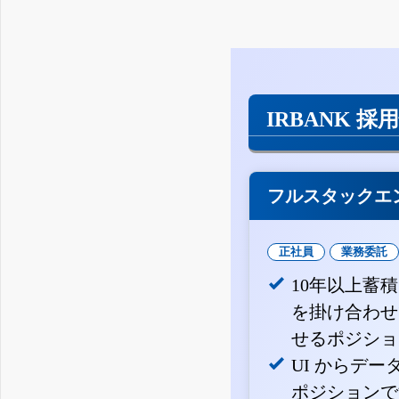
IRBANK 採
フルスタックエ
正社員
業務委託
10年以上蓄
を掛け合わせ
せるポジショ
UI からデ
ポジションで