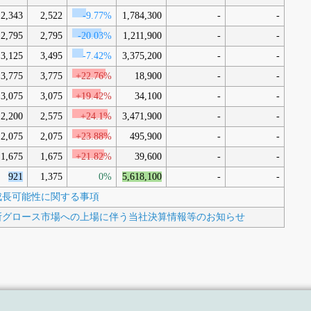
2,343
2,522
-9.77%
1,784,300
-
-
2,795
2,795
-20.03%
1,211,900
-
-
3,125
3,495
-7.42%
3,375,200
-
-
3,775
3,775
+22.76%
18,900
-
-
3,075
3,075
+19.42%
34,100
-
-
2,200
2,575
+24.1%
3,471,900
-
-
2,075
2,075
+23.88%
495,900
-
-
1,675
1,675
+21.82%
39,600
-
-
921
1,375
0%
5,618,100
-
-
び成長可能性に関する事項
取引所グロース市場への上場に伴う当社決算情報等のお知らせ