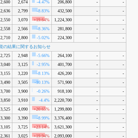
2,600
2,674
-4.47%
206,800
-
-
2,636
2,799
-8.83%
432,500
-
-
2,550
3,070
+19.64%
1,224,300
-
-
2,558
2,566
-8.36%
281,800
-
-
2,710
2,800
-5.02%
224,300
-
-
当増資の結果に関するお知らせ
2,725
2,948
-5.66%
264,100
-
-
3,040
3,125
-2.95%
401,700
-
-
3,155
3,220
-8.13%
426,200
-
-
3,490
3,505
-10.13%
571,900
-
-
3,700
3,900
-0.26%
918,100
-
-
3,850
3,910
-4.4%
2,220,700
-
-
3,525
4,090
+20.65%
1,299,800
-
-
3,300
3,390
-8.99%
3,376,400
-
-
3,105
3,725
+23.14%
3,621,300
-
-
2,361
3,025
+19.94%
2,093,000
-
-