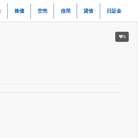
R
株価
空売
信用
貸借
日証金
0