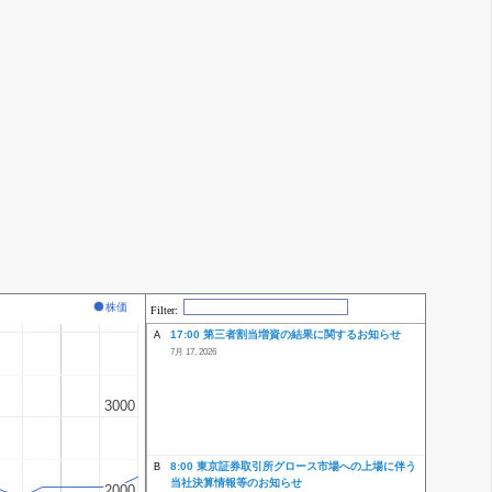
株価
Filter:
17:00 第三者割当増資の結果に関するお知らせ
A
7月 17, 2026
3000
3000
8:00 東京証券取引所グロース市場への上場に伴う
B
当社決算情報等のお知らせ
2000
2000