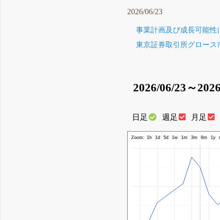
2026/06/23
事業計画及び成長可能性に
東京証券取引所グロース市
2026/06/23～2026
日足
週足
月足
Zoom:
1h
1d
5d
1w
1m
3m
6m
1y