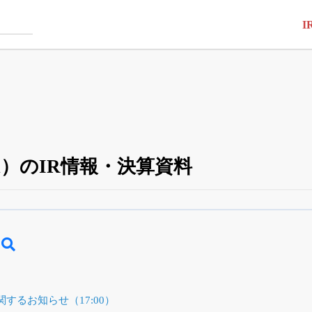
I
4A）のIR情報・決算資料
四半期業績・決算の進捗
がさらに詳しく見られる
24日まで完全無料
でβ版をはじめる
OFFと米株版の先行利用も付きます
するお知らせ（17:00）