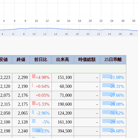
4
6
8
10
12
14
16
18
20
22
24
26
28
4
4
6
6
8
8
10
10
12
12
14
14
16
16
18
18
20
20
22
22
24
24
26
26
28
28
安値
終値
前日比
出来高
時価総額
25日乖離
2,223
2,299
+4.98%
151,100
-
-21.08%
2,120
2,190
+0.64%
60,500
-
-26.31%
2,075
2,176
+0.05%
71,000
-
-27.66%
2,115
2,175
+5.33%
190,600
-
-28.08%
2,050
2,065
-2.96%
124,200
-
-31.62%
2,100
2,128
-5%
161,100
-
-29.16%
2,198
2,240
-16.23%
394,500
-
-24.68%