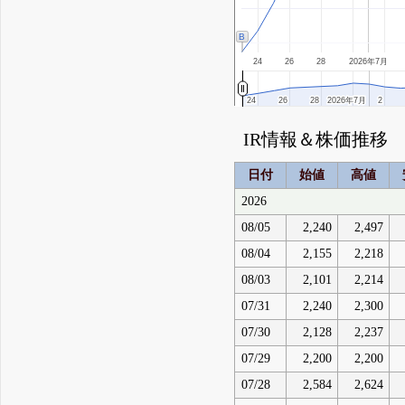
B
24
26
28
2026年7月
24
24
26
26
28
28
2026年7月
2026年7月
2
2
IR情報＆株価推移
日付
始値
高値
2026
08/05
2,240
2,497
08/04
2,155
2,218
08/03
2,101
2,214
07/31
2,240
2,300
07/30
2,128
2,237
07/29
2,200
2,200
07/28
2,584
2,624