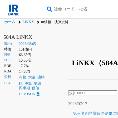
ホーム
LiNKX
IR情報・決算資料
584A LiNKX
584A
2026/08/05
時価
151億円
PER
66.65倍
PBR
10.53倍
LiNKX（58
ROE
17.7%
ROA
14.88%
資料
有報
大量
適時
β版IRBANKでは、
8月
Link
IR
決算
業績
四半期
価値
無料
CSV,JSON
登録すると永久30%
2026/07/17
第三者割当増資の結果に関