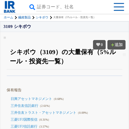
ホーム
繊維製品
シキボウ
大量保有（5%ルール・投資先一覧）
3109 シキボウ
0
追加
シキボウ（3109）の大量保有（5%ル
ール・投資先一覧）
β版IRBANKでは、
8月24日まで完全無料
大量保有・アクティビスト
がさら
に詳しく分かる
無料でβ版をはじめる
保有報告
登録すると永久30%OFFと米株版の先行利用も付きます
日興アセットマネジメント
（0.68%）
三井住友信託銀行
（2.61%）
三井住友トラスト・アセットマネジメント
（0.09%）
三菱UFJ国際投信
（0.31%）
三菱UFJ信託銀行
（3.57%）