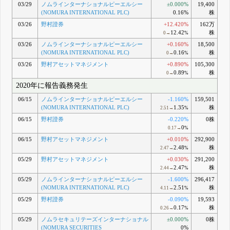
03/29
ノムラインターナショナルピーエルシー
±0.000%
19,400
(NOMURA INTERNATIONAL PLC)
0.16%
株
03/26
野村證券
+12.420%
162万
12.42
株
0→
%
03/26
ノムラインターナショナルピーエルシー
+0.160%
18,500
(NOMURA INTERNATIONAL PLC)
0.16
株
0→
%
03/26
野村アセットマネジメント
+0.890%
105,300
0.89
株
0→
%
2020年に報告義務発生
06/15
ノムラインターナショナルピーエルシー
-1.160%
159,501
(NOMURA INTERNATIONAL PLC)
1.35
株
2.51→
%
06/15
野村證券
-0.220%
0株
0
0.17→
%
06/15
野村アセットマネジメント
+0.010%
292,900
2.48
株
2.47→
%
05/29
野村アセットマネジメント
+0.030%
291,200
2.47
株
2.44→
%
05/29
ノムラインターナショナルピーエルシー
-1.600%
296,417
(NOMURA INTERNATIONAL PLC)
2.51
株
4.11→
%
05/29
野村證券
-0.090%
19,593
0.17
株
0.26→
%
05/29
ノムラセキュリテーズインターナショナル
±0.000%
0株
(NOMURA SECURITIES
0%