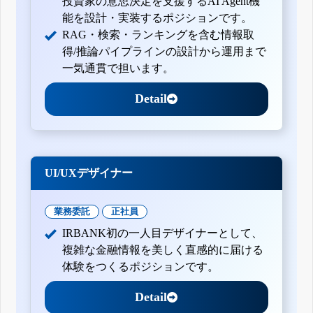
投資家の意思決定を支援するAI Agent機
能を設計・実装するポジションです。
RAG・検索・ランキングを含む情報取
得/推論パイプラインの設計から運用まで
一気通貫で担います。
Detail
UI/UXデザイナー
業務委託
正社員
IRBANK初の一人目デザイナーとして、
複雑な金融情報を美しく直感的に届ける
体験をつくるポジションです。
Detail