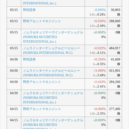
INTERNATIONAL,Inc.)
05/15
野村證券
-0.090%
30,893
0.26
株
0.35→
%
05/15
野村アセットマネジメント
+0.030%
288,600
2.44
株
2.41→
%
05/15
ノムラセキュリテーズインターナショナル
±0.000%
0株
(NOMURA SECURITIES
0%
INTERNATIONAL,Inc.)
05/15
ノムラインターナショナルピーエルシー
+0.620%
484,917
(NOMURA INTERNATIONAL PLC)
4.11
株
3.49→
%
04/30
野村證券
+0.350%
41,609
0.35
株
0→
%
04/30
ノムラインターナショナルピーエルシー
+3.490%
411,901
(NOMURA INTERNATIONAL PLC)
3.49
株
0→
%
04/30
野村アセットマネジメント
+2.410%
284,200
2.41
株
0→
%
04/30
ノムラセキュリテーズインターナショナル
±0.000%
0株
(NOMURA SECURITIES
0%
INTERNATIONAL,Inc.)
04/15
野村アセットマネジメント
+0.060%
277,400
2.35
株
2.29→
%
04/15
ノムラセキュリテーズインターナショナル
±0.000%
0株
(NOMURA SECURITIES
0%