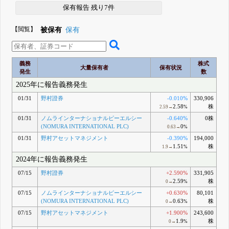
保有報告 残り7件
【閲覧】
被保有
保有
義務
株式
大量保有者
保有状況
発生
数
2025年に報告義務発生
01/31
野村證券
-0.010%
330,906
2.58
株
2.59→
%
01/31
ノムラインターナショナルピーエルシー
-0.640%
0株
(NOMURA INTERNATIONAL PLC)
0
0.63→
%
01/31
野村アセットマネジメント
-0.390%
194,000
1.51
株
1.9→
%
2024年に報告義務発生
07/15
野村證券
+2.590%
331,905
2.59
株
0→
%
07/15
ノムラインターナショナルピーエルシー
+0.630%
80,101
(NOMURA INTERNATIONAL PLC)
0.63
株
0→
%
07/15
野村アセットマネジメント
+1.900%
243,600
1.9
株
0→
%