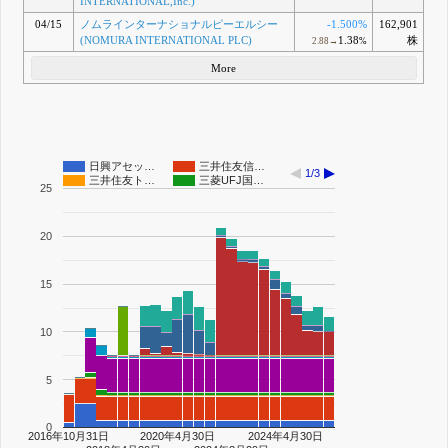
INTERNATIONAL,Inc.)
04/15
ノムラインターナショナルピーエルシー
-1.500%
162,901
(NOMURA INTERNATIONAL PLC)
1.38
株
2.88→
%
More
日興アセッ…
三井住友信…
1/3
三井住友ト…
三菱UFJ国…
25
20
15
10
5
0
2016年10月31日
2020年4月30日
2024年4月30日