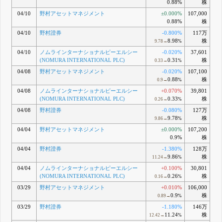
0.88%
株
04/10
野村アセットマネジメント
±0.000%
107,000
0.88%
株
04/10
野村證券
-0.800%
117万
8.98
株
9.78→
%
04/10
ノムラインターナショナルピーエルシー
-0.020%
37,601
(NOMURA INTERNATIONAL PLC)
0.31
株
0.33→
%
04/08
野村アセットマネジメント
-0.020%
107,100
0.88
株
0.9→
%
04/08
ノムラインターナショナルピーエルシー
+0.070%
39,801
(NOMURA INTERNATIONAL PLC)
0.33
株
0.26→
%
04/08
野村證券
-0.080%
127万
9.78
株
9.86→
%
04/04
野村アセットマネジメント
±0.000%
107,200
0.9%
株
04/04
野村證券
-1.380%
128万
9.86
株
11.24→
%
04/04
ノムラインターナショナルピーエルシー
+0.100%
30,801
(NOMURA INTERNATIONAL PLC)
0.26
株
0.16→
%
03/29
野村アセットマネジメント
+0.010%
106,000
0.9
株
0.89→
%
03/29
野村證券
-1.180%
146万
11.24
株
12.42→
%