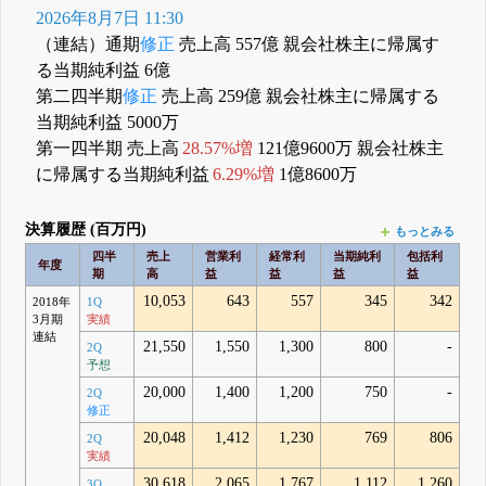
2026年8月7日 11:30
（連結）通期
修正
売上高 557億 親会社株主に帰属す
る当期純利益 6億
第二四半期
修正
売上高 259億 親会社株主に帰属する
当期純利益 5000万
第一四半期 売上高
28.57%増
121億9600万 親会社株主
に帰属する当期純利益
6.29%増
1億8600万
決算履歴 (百万円)
もっとみる
四半
売上
営業利
経常利
当期純利
包括利
年度
期
高
益
益
益
益
10,053
643
557
345
342
2018年
1Q
3月期
実績
連結
21,550
1,550
1,300
800
-
2Q
予想
20,000
1,400
1,200
750
-
2Q
修正
20,048
1,412
1,230
769
806
2Q
実績
30,618
2,065
1,767
1,112
1,260
3Q