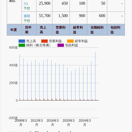
連結
25,900
450
100
50
-
2Q
予想
55,700
1,500
900
600
-
通期
予想
四半
売上
営業利
経常利
当期純利
包括利
年度
期
高
益
益
益
益
売上高
営業利益
経常利益
純利（株主帰属）
包括利益
600億
400億
200億
0
-200億
2008年3
2012年3
2016年3
2020年3
2024年3
月
月
月
月
月