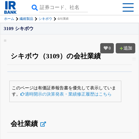
ホーム
繊維製品
シキボウ
会社業績
3109 シキボウ
0
追加
シキボウ（3109）の会社業績
β版IRBANKでは、
8月24日まで完全無料
四半期業績・決算の進捗
がさらに
詳しく見られる
無料でβ版をはじめる
このページは有価証券報告書を優先して表示していま
登録すると永久30%OFFと米株版の先行利用も付きます
す。
適時開示の決算発表・業績修正履歴はこちら
会社業績