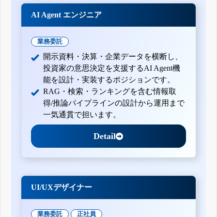
AI Agent エンジニア
業務委託
開示資料・決算・企業データを横断し、
投資家の意思決定を支援するAI Agent機
能を設計・実装するポジションです。
RAG・検索・ランキングを含む情報取
得/推論パイプラインの設計から運用まで
一気通貫で担います。
Detail
UI/UXデザイナー
業務委託
正社員