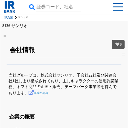
卸売業
サンリオ
8136
サンリオ
0
会社情報
β版IRBANKでは、
8月24日まで完全無料
四半期業績・決算の進捗
がさらに
詳しく見られる
無料でβ版をはじめる
当社グループは、株式会社サンリオ、子会社22社及び関連会
登録すると永久30%OFFと米株版の先行利用も付きます
社1社により構成されており、主にキャラクターの使用許諾業
務、ギフト商品の企画・販売、テーマパーク事業等を営んで
おります。
事業の内容
企業の概要