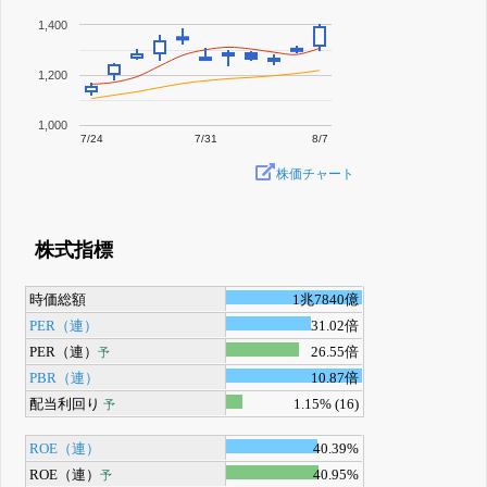
1,400
1,200
1,000
7/24
7/31
8/7
株価チャート
株式指標
時価総額
1兆7840億
PER（連）
31.02倍
PER（連）
26.55倍
予
PBR（連）
10.87倍
配当利回り
1.15% (16)
予
ROE（連）
40.39%
ROE（連）
40.95%
予