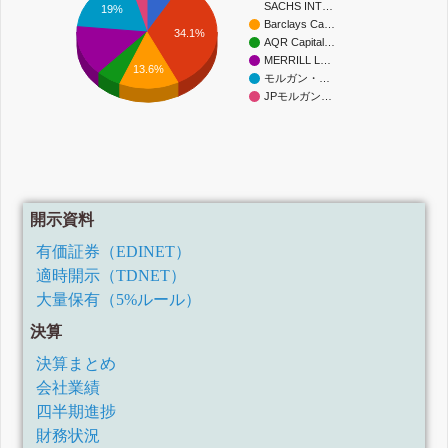
SACHS INT…
19%
Barclays Ca…
34.1%
AQR Capital…
MERRILL L…
13.6%
モルガン・…
JPモルガン…
開示資料
有価証券（EDINET）
適時開示（TDNET）
大量保有（5%ルール）
決算
決算まとめ
会社業績
四半期進捗
財務状況