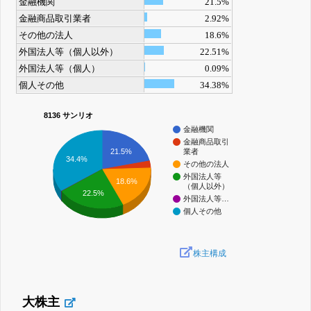
金融機関
21.5%
金融商品取引業者
2.92%
その他の法人
18.6%
外国法人等（個人以外）
22.51%
外国法人等（個人）
0.09%
個人その他
34.38%
8136 サンリオ
金融機関
金融商品取引
21.5%
業者
34.4%
その他の法人
外国法人等
18.6%
（個人以外）
22.5%
外国法人等…
個人その他
株主構成
大株主