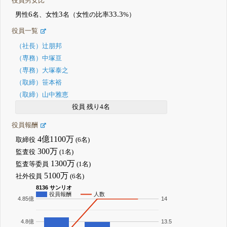
役員男女比
6
3
33.3
男性
名、女性
名（女性の比率
%）
役員一覧
（社長）辻朋邦
（専務）中塚亘
（専務）大塚泰之
（取締）笹本裕
（取締）山中雅恵
役員 残り4名
役員報酬
4億1100万
取締役
(6名)
300万
監査役
(1名)
1300万
監査等委員
(1名)
5100万
社外役員
(6名)
8136 サンリオ
役員報酬
人数
4.85億
14
4.8億
13.5