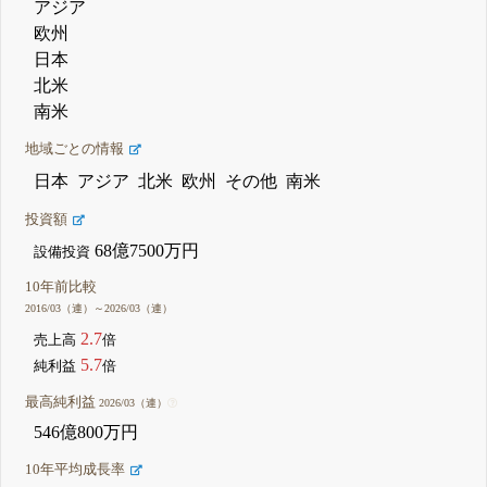
アジア
欧州
日本
北米
南米
地域ごとの情報
日本
アジア
北米
欧州
その他
南米
投資額
68億7500万円
設備投資
10年前比較
2016/03（連）～2026/03（連）
2.7
売上高
倍
5.7
純利益
倍
最高純利益
2026/03（連）
546億800万円
10年平均成長率