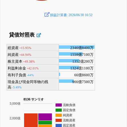
損益計算書: 2026/06/30 16:52
貸借対照表
総資産
2346億8400万
+15.95%
純資産
1559億7100万
+44.94%
株主資本
1352億200万
+49.38%
利益剰余金
1324億1100万
+42.01%
有利子負債
66億8600万
-44%
現金及び現金同等物の残
966億7500万
高
-5.49%
8136 サンリオ
3,000億
流動負債
固定負債
純資産
2,000億
流動資産
固定資産