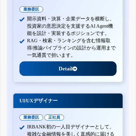
業務委託
開示資料・決算・企業データを横断し、
投資家の意思決定を支援するAI Agent機
能を設計・実装するポジションです。
RAG・検索・ランキングを含む情報取
得/推論パイプラインの設計から運用まで
一気通貫で担います。
Detail
UI/UXデザイナー
業務委託
正社員
IRBANK初の一人目デザイナーとして、
複雑な金融情報を美しく直感的に届ける