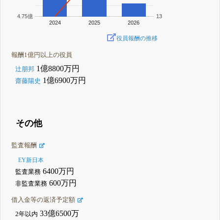
4.75億
13
2024
2025
2026
役員報酬の推移
報酬1億円以上の役員
1億8800万円
辻朋邦
1億6900万円
齋藤陽史
その他
監査報酬
EY新日本
6400万円
監査業務
600万円
非監査業務
借入金等の返済予定額
33億6500万
2年以内