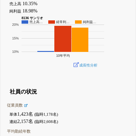
10.35%
売上高
18.98%
純利益
8136 サンリオ
売上高…
経常利…
純利益…
20%
15%
10%
10年平均
成長性分析
社員の状況
従業員数
1,423名
単体
(臨時1,178名)
2,157名
連結
(臨時2,608名)
平均勤続年数