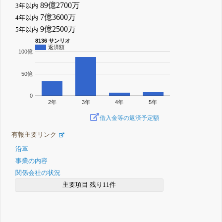
89億2700万
3年以内
7億3600万
4年以内
9億2500万
5年以内
8136 サンリオ
返済額
100億
50億
0
2年
3年
4年
5年
借入金等の返済予定額
有報主要リンク
沿革
事業の内容
関係会社の状況
主要項目 残り11件