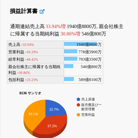
損益計算書
通期連結売上高
33.94%増
1940億8800万, 親会社株主
に帰属する当期純利益
30.86%増
546億800万
売上高
1940億8800万
+33.94%
営業利益
778億5900万
+50.29%
経常利益
793億3500万
+48.42%
親会社株主に帰属する当期純
546億800万
利益
+30.86%
包括利益
589億8100万
+23.23%
8136 サンリオ
売上原価
販売費及び一
般管理費
22.7%
40.1%
営業利益
37.2%