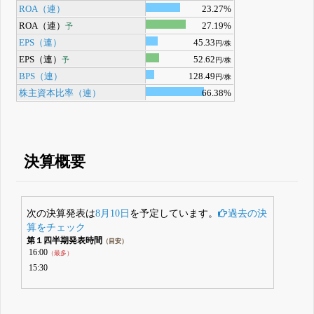
ROA（連）
23.27%
ROA（連）
27.19%
予
EPS（連）
45.33
円/株
EPS（連）
52.62
予
円/株
BPS（連）
128.49
円/株
株主資本比率（連）
66.38%
決算概要
次の決算発表は
8月10日
を予定しています。
過去の決
算をチェック
第１四半期発表時間
（目安）
16:00
（最多）
15:30