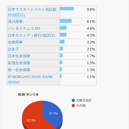
日本マスタートラスト信託銀
9.6%
行(信託口)
清川商事
8.1%
バンダイナムコ HD
4.6%
日本カストディ銀行(信託口)
4.5%
光南商事
3.2%
辻友子
2.1%
日本生命保険
1.7%
富国生命保険
1.5%
第一生命保険
1.3%
JP MORGAN CHASE BANK
1.1%
385642
8136 サンリオ
大株主合計
その他
37.7%
62.3%