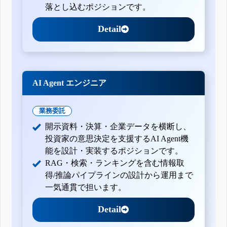
落とし込むポジションです。
Detail
AI Agent エンジニア
業務委託
開示資料・決算・企業データを横断し、
投資家の意思決定を支援するAI Agent機
能を設計・実装するポジションです。
RAG・検索・ランキングを含む情報取
得/推論パイプラインの設計から運用まで
一気通貫で担います。
Detail