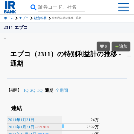
ホーム
エプコ
勘定科目
特別利益計の推移 - 通期
2311 エプコ
0
追加
エプコ（2311）の特別利益計の推移 -
通期
β版IRBANKでは、
8月24日まで完全無料
四半期業績・決算の進捗
がさらに
詳しく見られる
無料でβ版をはじめる
【期間】
1Q
2Q
3Q
通期
全期間
登録すると永久30%OFFと米株版の先行利用も付きます
連結
2011年1月31日
24万
2012年1月31日
2592万
+999.99%