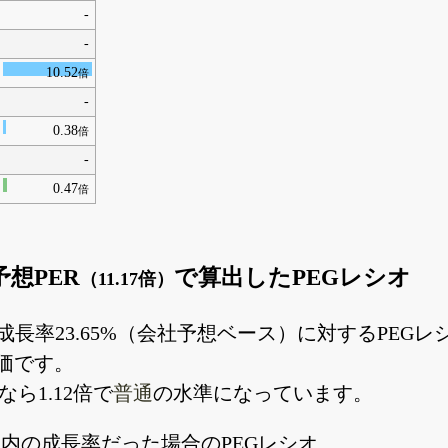
-
-
10.52
倍
-
0.38
倍
-
0.47
倍
予想PER
で算出したPEGレシオ
（11.17倍）
EPS成長率23.65%（会社予想ベース）に対するPEG
価です。
ら1.12倍で
普通
の水準になっています。
】内の成長率だった場合のPEGレシオ