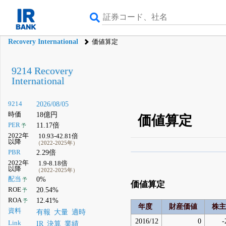
Recovery International
価値算定
9214 Recovery
International
9214
2026/08/05
時価
18億円
価値算定
PER
11.17倍
予
2022年
10.93-42.81倍
以降
（2022-2025年）
PBR
2.29倍
β版IRBANKでは、
8月
2022年
1.9-8.18倍
以降
（2022-2025年）
無料
配当
0%
予
価値算定
登録すると永久30%
ROE
20.54%
予
ROA
12.41%
予
年度
財産価値
株主
資料
有報
大量
適時
2016/12
0
-
Link
IR
決算
業績