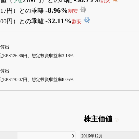
予想
割安
-8.96%
417円）との乖離
割安
-32.11%
900円）との乖離
割安
7で算出
EPS126.86円、想定投資収益率3.18%
7で算出
EPS170.07円、想定投資収益率8.05%
株主価値
0
2016年12月