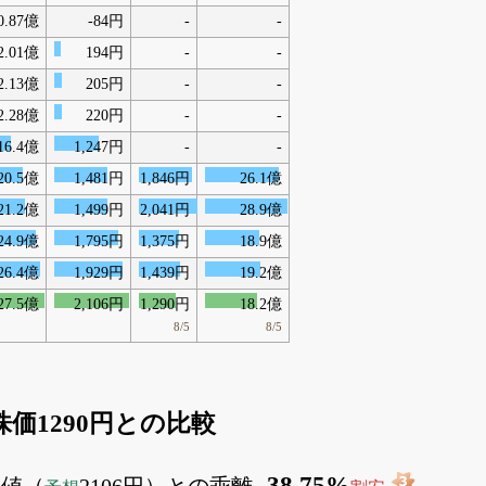
0.87億
-84円
-
-
2.01億
194円
-
-
2.13億
205円
-
-
2.28億
220円
-
-
16.4億
1,247円
-
-
20.5億
1,481円
1,846円
26.1億
21.2億
1,499円
2,041円
28.9億
24.9億
1,795円
1,375円
18.9億
26.4億
1,929円
1,439円
19.2億
27.5億
2,106円
1,290円
18.2億
8/5
8/5
の株価1290円との比較
-38.75%
価値（
2106円）との乖離