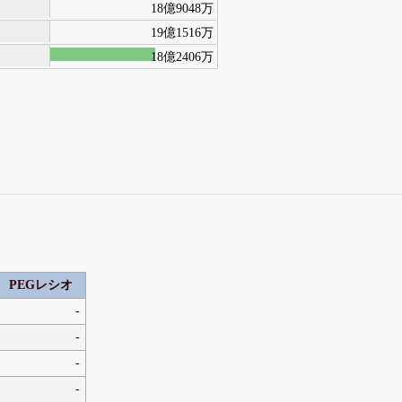
18億9048万
19億1516万
18億2406万
PEGレシオ
-
-
-
-