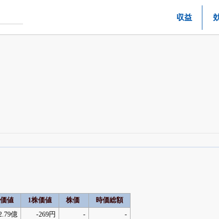
収益
四半期業績・決算の進捗
がさらに詳しく見られる
24日まで完全無料
でβ版をはじめる
OFFと米株版の先行利用も付きます
価値
1株価値
株価
時価総額
2.79億
-269円
-
-