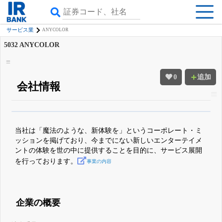
サービス業
ANYCOLOR
5032
ANYCOLOR
0
追加
会社情報
β版IRBANKでは、
8月24日まで完全無料
四半期業績・決算の進捗
がさらに
詳しく見られる
無料でβ版をはじめる
当社は「魔法のような、新体験を」というコーポレート・ミ
登録すると永久30%OFFと米株版の先行利用も付きます
ッションを掲げており、今までにない新しいエンターテイメ
ントの体験を世の中に提供することを目的に、サービス展開
を行っております。
事業の内容
企業の概要