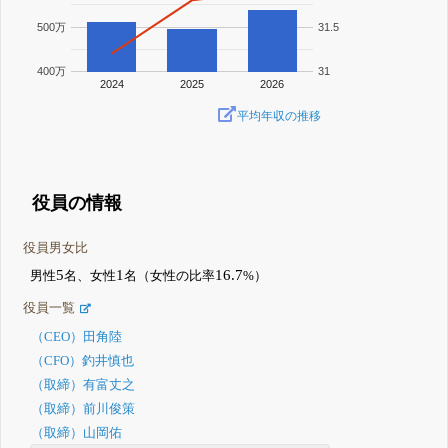
500万
31.5
400万
31
2024
2025
2026
平均年収の推移
役員の情報
役員男女比
5
1
16.7
男性
名、女性
名（女性の比率
%）
役員一覧
（CEO）田角陸
（CFO）釣井慎也
（取締）有富丈之
（取締）前川俊策
（取締）山岡佑