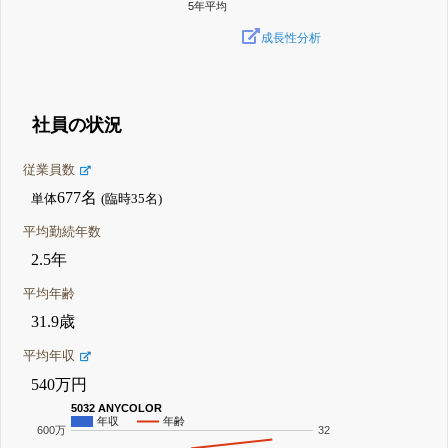
5年平均
成長性分析
社員の状況
従業員数
677名
単体
(臨時35名)
平均勤続年数
2.5年
平均年齢
31.9歳
平均年収
540万円
5032 ANYCOLOR
年収
年齢
600万
32