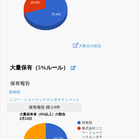
29.6%
70.4%
大株主の状況
大量保有（5%ルール）
保有報告
田角陸
ソニー・ミュージックエンタテインメント
保有報告 残り8件
大量保有者（5%以上）の割合
2月13日
田角陸
株式会社ソニ
ー・ミュージ
ックエンタテ
43.2%