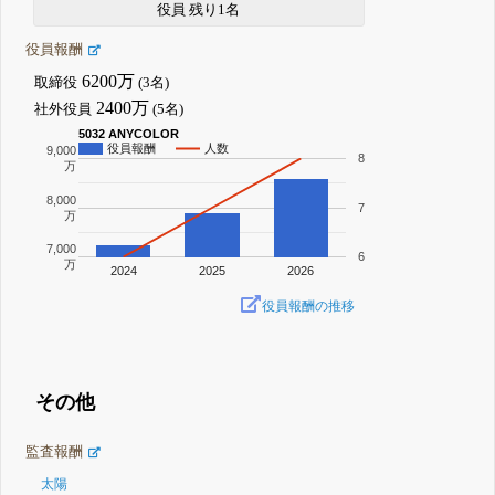
役員 残り1名
役員報酬
6200万
取締役
(3名)
2400万
社外役員
(5名)
5032 ANYCOLOR
役員報酬
人数
9,000
8
万
8,000
7
万
7,000
6
万
2024
2025
2026
役員報酬の推移
その他
監査報酬
太陽