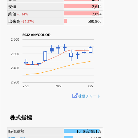
安値
2,614
終値
2,694
+3.14%
出来高
500,800
+17.37%
5032 ANYCOLOR
2,800
2,600
2,400
2,200
7/22
7/29
8/5
株価チャート
株式指標
時価総額
1646億7891万