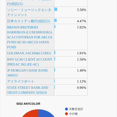
行(信託口)
ソニー・ミュージックエンタ
5.58%
テインメント
日本カストディ銀行(信託口)
4.47%
BROWN BROTHERS
1.92%
HARRIMAN (LUXEMBOURG)
SCA CUSTODIAN FOR ARCUS
FUND SICAV-ARCUS JAPAN
FUND
GOLDMAN, SACHS&CO.REG
1.91%
BNY GCM CLIENT ACCOUNT
1.56%
JPRD AC ISG (FE-AC)
JP MORGAN CHASE BANK
1.46%
380055
アイライツポート
1.12%
STATE STREET BANK AND
0.96%
TRUST COMPANY 505019
5032 ANYCOLOR
大株主合計
その他