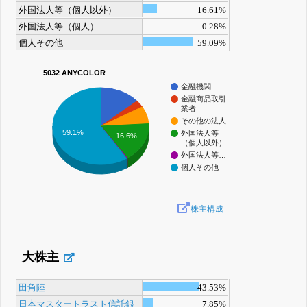
外国法人等（個人以外）
16.61%
外国法人等（個人）
0.28%
個人その他
59.09%
5032 ANYCOLOR
金融機関
金融商品取引
業者
その他の法人
59.1%
外国法人等
16.6%
（個人以外）
外国法人等…
個人その他
株主構成
大株主
田角陸
43.53%
日本マスタートラスト信託銀
7.85%