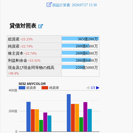
損益計算書: 2026/07/27 15:30
貸借対照表
総資産
365億200万
+25.25%
純資産
269億6300万
+22.74%
株主資本
269億6300万
+22.74%
利益剰余金
286億6400万
+53.32%
現金及び現金同等物の残高
220億5000万
+39.4%
5032 ANYCOLOR
総資産
純資産
1/3
400億
200億
0