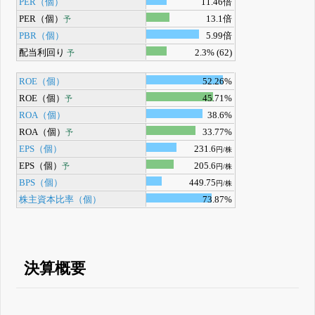
PER（個）
11.46倍
PER（個）
13.1倍
予
PBR（個）
5.99倍
配当利回り
2.3% (62)
予
ROE（個）
52.26%
ROE（個）
45.71%
予
ROA（個）
38.6%
ROA（個）
33.77%
予
EPS（個）
231.6
円/株
EPS（個）
205.6
予
円/株
BPS（個）
449.75
円/株
株主資本比率（個）
73.87%
決算概要