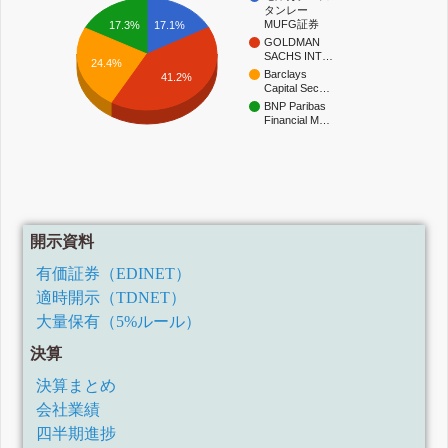
タンレー
MUFG証券
17.1%
17.3%
GOLDMAN
SACHS INT…
24.4%
Barclays
41.2%
Capital Sec…
BNP Paribas
Financial M…
開示資料
有価証券（EDINET）
適時開示（TDNET）
大量保有（5%ルール）
決算
決算まとめ
会社業績
四半期進捗