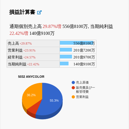
損益計算書
通期個別売上高
29.87%増
556億8100万, 当期純利益
22.42%増
140億9100万
売上高
556億8100万
+29.87%
営業利益
201億7200万
+23.91%
経常利益
201億9700万
+24.57%
当期純利益
140億9100万
+22.42%
5032 ANYCOLOR
売上原価
販売費及び一
般管理費
36.2%
営業利益
55.3%