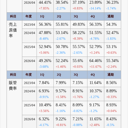
44.41%
38.54%
37.19%
23.89%
36.23%
2026/04
+7.85%
-2.27%
+0.83%
-14.14%
-1.74%
科目
年度
1Q
2Q
3Q
4Q
通期
売上
56.36%
55.81%
49.83%
56.33%
54.3%
2023/04
原価
47.88%
53.14%
58.22%
51.55%
52.47%
2024/04
率
-8.48%
-2.67%
+8.39%
-4.78%
-1.83%
52.94%
50.78%
55.57%
52.79%
53.1%
2025/04
+5.06%
-2.36%
-2.65%
+1.24%
+0.63%
49.26%
52.24%
55.6%
64.46%
55.34%
2026/04
-3.68%
+1.46%
+0.03%
+11.67%
+2.24%
科目
年度
1Q
2Q
3Q
4Q
通期
販管
7.84%
7.99%
7.15%
11.64%
8.56%
2023/04
費率
6.93%
9.57%
8.91%
10.37%
8.89%
2024/04
-0.91%
+1.58%
+1.76%
-1.27%
+0.33%
10.49%
8.41%
8.09%
9.17%
8.93%
2025/04
+3.56%
-1.16%
-0.82%
-1.2%
+0.04%
6.32%
9.22%
7.21%
11.65%
8.43%
2026/04
-4.17%
+0.81%
-0.88%
+2.48%
-0.5%