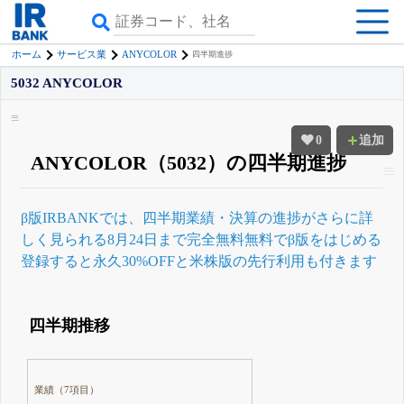
ANYCOLOR
ホーム
サービス業
四半期進捗
5032 ANYCOLOR
0
追加
ANYCOLOR（5032）の四半期進捗
β版IRBANKでは、
四半期業績・決算の進捗
がさらに詳
しく見られる
8月24日まで完全無料
無料でβ版をはじめる
登録すると永久30%OFFと米株版の先行利用も付きます
四半期推移
業績（7項目）