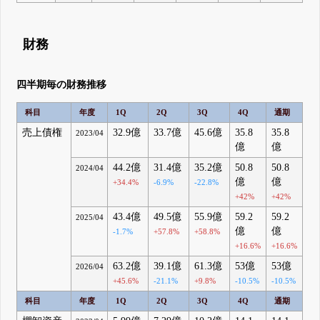
財務
四半期毎の財務推移
科目
年度
1Q
2Q
3Q
4Q
通期
売上債権
32.9億
33.7億
45.6億
35.8
35.8
2023/04
億
億
44.2億
31.4億
35.2億
50.8
50.8
2024/04
億
億
+34.4%
-6.9%
-22.8%
+42%
+42%
43.4億
49.5億
55.9億
59.2
59.2
2025/04
億
億
-1.7%
+57.8%
+58.8%
+16.6%
+16.6%
63.2億
39.1億
61.3億
53億
53億
2026/04
+45.6%
-21.1%
+9.8%
-10.5%
-10.5%
科目
年度
1Q
2Q
3Q
4Q
通期