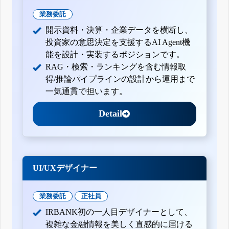
業務委託
開示資料・決算・企業データを横断し、
投資家の意思決定を支援するAI Agent機
能を設計・実装するポジションです。
RAG・検索・ランキングを含む情報取
得/推論パイプラインの設計から運用まで
一気通貫で担います。
Detail
UI/UXデザイナー
業務委託
正社員
IRBANK初の一人目デザイナーとして、
複雑な金融情報を美しく直感的に届ける