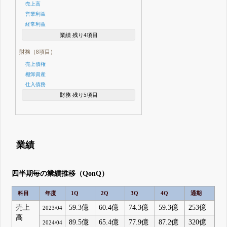
売上高
営業利益
経常利益
業績 残り4項目
財務（8項目）
売上債権
棚卸資産
仕入債務
財務 残り5項目
業績
四半期毎の業績推移（QonQ）
科目
年度
1Q
2Q
3Q
4Q
通期
売上
59.3億
60.4億
74.3億
59.3億
253億
2023/04
高
89.5億
65.4億
77.9億
87.2億
320億
2024/04