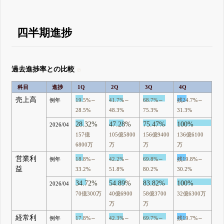
四半期進捗
過去進捗率との比較
科目
進捗
1Q
2Q
3Q
4Q
売上高
例年
19.5%～
41.7%～
68.7%～
残24.7%～
28.5%
48.3%
75.3%
31.3%
28.32%
47.28%
75.47%
100%
2026/04
157億
105億5800
156億9400
136億6100
6800万
万
万
万
営業利
例年
18.8%～
42.2%～
69.8%～
残19.8%～
益
33.2%
51.8%
80.2%
30.2%
34.72%
54.89%
83.82%
100%
2026/04
70億300万
40億6900
58億3700
32億6300万
万
万
経常利
例年
17.8%～
42.3%～
69.7%～
残19.7%～