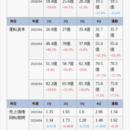
18.4億
25.6億
28.2億
19.5
19.5
2026/04
億
億
+35.6%
+44.7%
+1.3%
-21.6%
-21.6%
科目
年度
1Q
2Q
3Q
4Q
通期
運転資本
26.9億
27億
35.4億
35.7
35.7
2023/04
億
億
48.4億
39億
37.8億
55.4
55.4
2024/04
億
億
+80.2%
+44.5%
+6.6%
+55.3%
+55.3%
51.5億
58.7億
62.3億
70.5
70.5
2025/04
億
億
+6.4%
+50.6%
+65%
+27.1%
+27.1%
82.2億
65.9億
85.3億
75.8
75.8
2026/04
億
億
+59.6%
+12.3%
+36.9%
+7.5%
+7.5%
科目
年度
1Q
2Q
3Q
4Q
通期
売上債権
1.35
1.65
1.6
2.06
1.34
2023/04
回転期間
1.34
1.73
1.28
1.48
1.62
2024/04
-0.01月
+0.08月
-0.32月
-0.58月
+0.28