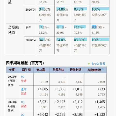
益
32.2%
51.7%
80.3%
30.3%
34.65%
54.86%
83.8%
100%
2026/04
69億9800
40億8300
58億4400
32億7200万
万
万
万
当期純
例年
17.8%～
41.1%～
68.5%～
残20.5%～
利益
32.2%
50.9%
79.5%
31.5%
34.66%
54.8%
83.69%
100%
2026/04
48億8400
28億3800
40億7100
22億9800万
万
万
万
四半期毎履歴（百万円）
もっとみる
#1
年度
四半期
売上高
営業利益
経常利益
当期純利益
-
-
-
-
2022年
3Q
4月期
実績
10,159
3,136
3,132
2,060
個別
+4,005
+1,055
+1,017
+733
通期
実績
14,164
4,191
4,149
2,793
+5,931
+2,123
+2,112
+1,465
2023年
1Q
4月期
実績
5,931
2,123
2,112
1,465
個別
+6,042
+2,188
+2,198
+1,523
2Q