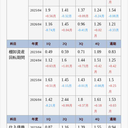
月
1.9
1.41
1.37
1.24
1.54
2025/04
+0.56月
-0.32月
+0.09月
-0.24月
-0.08月
1.16
1.45
0.96
1.26
1.21
2026/04
-0.74月
+0.04月
-0.41月
+0.02
-0.33月
月
科目
年度
1Q
2Q
3Q
4Q
通期
棚卸資産
0.49
0.59
0.71
1.09
0.83
2023/04
回転期間
1.12
1.6
1.44
1.51
1.25
2024/04
+0.63月
+1.01月
+0.73月
+0.42
+0.42
月
月
1.63
1.45
1.43
1.43
1.5
2025/04
+0.51月
-0.15月
-0.01月
-0.08月
+0.25
月
1.42
2.44
1.8
1.61
1.53
2026/04
-0.21月
+0.99月
+0.37月
+0.18
+0.03
月
月
科目
年度
1Q
2Q
3Q
4Q
通期
仕入債務
0.87
1.16
1.39
1.55
0.94
2023/04