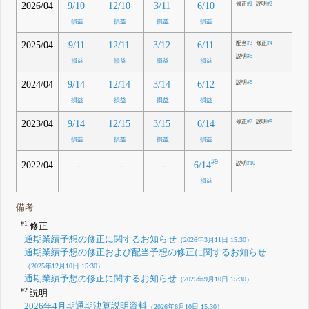
2026/04
9/10
12/10
3/11
6/10
修正
#1
説明
#2
損益
損益
損益
損益
2025/04
9/11
12/11
3/12
6/11
配当
#3
修正
#4
説明
#5
損益
損益
損益
損益
2024/04
9/14
12/14
3/14
6/12
説明
#6
損益
損益
損益
損益
2023/04
9/14
12/15
3/15
6/14
修正
#7
説明
#8
損益
損益
損益
損益
#9
6/14
2022/04
-
-
-
説明
#10
損益
備考
#1
修正
通期業績予想の修正に関するお知らせ
（2026年3月11日 15:30）
通期業績予想の修正および配当予想の修正に関するお知らせ
（2025年12月10日 15:30）
通期業績予想の修正に関するお知らせ
（2025年9月10日 15:30）
#2
説明
2026年4月期通期決算説明資料
（2026年6月10日 15:30）