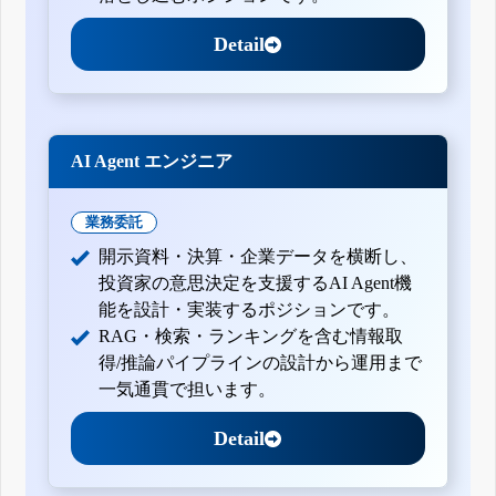
Detail
AI Agent エンジニア
業務委託
開示資料・決算・企業データを横断し、
投資家の意思決定を支援するAI Agent機
能を設計・実装するポジションです。
RAG・検索・ランキングを含む情報取
得/推論パイプラインの設計から運用まで
一気通貫で担います。
Detail