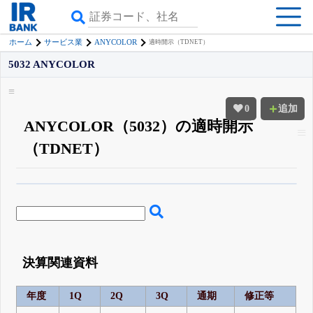
ANYCOLOR
ホーム
サービス業
適時開示（TDNET）
5032 ANYCOLOR
0
追加
ANYCOLOR（5032）の適時開示
（TDNET）
β版IRBANKでは、
8月24日まで完全無料
四半期業績・決算の進捗
がさらに
詳しく見られる
無料でβ版をはじめる
登録すると永久30%OFFと米株版の先行利用も付きます
決算関連資料
年度
1Q
2Q
3Q
通期
修正等