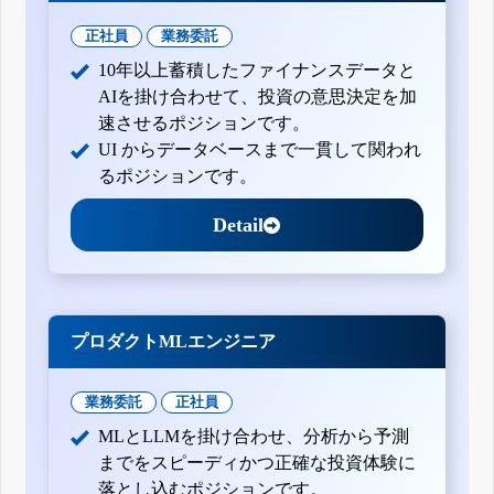
正社員
業務委託
10年以上蓄積したファイナンスデータと
AIを掛け合わせて、投資の意思決定を加
速させるポジションです。
UI からデータベースまで一貫して関われ
るポジションです。
Detail
プロダクトMLエンジニア
業務委託
正社員
MLとLLMを掛け合わせ、分析から予測
までをスピーディかつ正確な投資体験に
落とし込むポジションです。