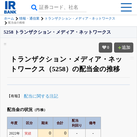
ホーム
情報・通信業
トランザクション・メディア・ネットワークス
配当金の推移
5258 トランザクション・メディア・ネットワークス
0
追加
トランザクション・メディア・ネッ
トワークス（5258）の配当金の推移
β版IRBANKでは、
8月24日まで完全無料
配当・優待の推移
がさらに詳しく
見られる
無料でβ版をはじめる
【有報】
配当に関する注記
登録すると永久30%OFFと米株版の先行利用も付きます
配当金の状況
（円/株）
配当
年度
区分
期末
合計
備考
利回り
0
0
-
-
2022年
実績