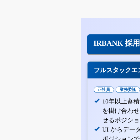
IRBANK 採
フルスタックエ
正社員
業務委託
10年以上蓄
を掛け合わせ
せるポジショ
UI からデ
ポジションで