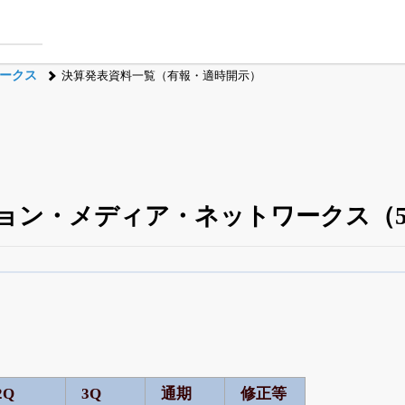
ークス
決算発表資料一覧（有報・適時開示）
ョン・メディア・ネットワークス（5
四半期業績・決算の進捗
がさらに詳しく見られる
24日まで完全無料
でβ版をはじめる
OFFと米株版の先行利用も付きます
2Q
3Q
通期
修正等