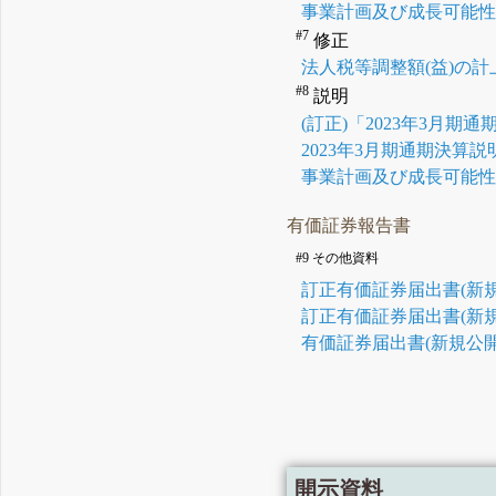
事業計画及び成長可能
#7
修正
法人税等調整額(益)の
#8
説明
(訂正)「2023年3月
2023年3月期通期決算
事業計画及び成長可能
有価証券報告書
#9 その他資料
訂正有価証券届出書(新規
訂正有価証券届出書(新規
有価証券届出書(新規公開
開示資料