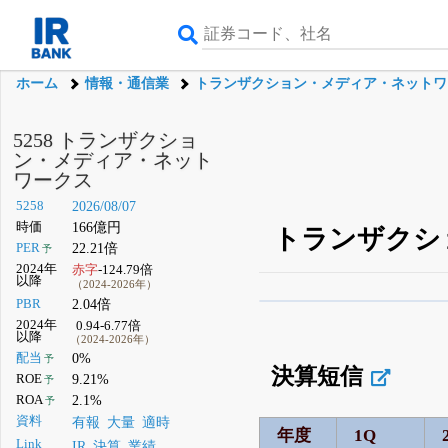
ホーム
情報・通信業
トランザクション・メディア・ネットワ
5258 トランザクショ
ン・メディア・ネット
ワークス
5258
2026/08/07
時価
166億円
トランザクシ
PER
22.21倍
予
2024年
赤字
-124.79倍
以降
（2024-2026年）
PBR
2.04倍
β版IRBANKでは、
8月
2024年
0.94-6.77倍
以降
（2024-2026年）
無料
配当
0%
予
決算短信
登録すると永久30%
ROE
9.21%
予
ROA
2.1%
予
資料
有報
大量
適時
年度
1Q
Link
IR
決算
業績