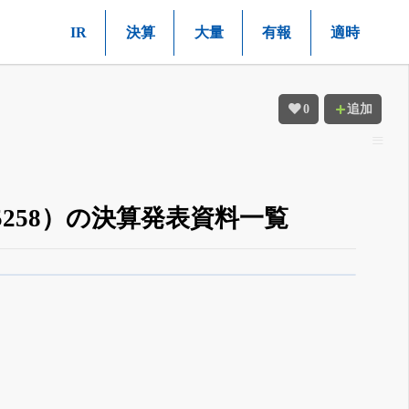
IR
決算
大量
有報
適時
0
追加
258）の決算発表資料一覧