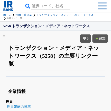
ホーム
情報・通信業
トランザクション・メディア・ネットワークス
主要リンク一覧
5258 トランザクション・メディア・ネットワークス
0
追加
トランザクション・メディア・ネッ
トワークス（5258）の主要リンク一
覧
β版IRBANKでは、
8月24日まで完全無料
四半期業績・決算の進捗
がさらに
詳しく見られる
無料でβ版をはじめる
企業情報
登録すると永久30%OFFと米株版の先行利用も付きます
役員
役員報酬の推移