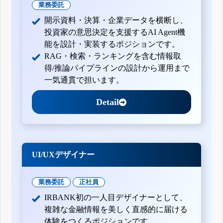
業務委託
開示資料・決算・企業データを横断し、
投資家の意思決定を支援するAI Agent機
能を設計・実装するポジションです。
RAG・検索・ランキングを含む情報取
得/推論パイプラインの設計から運用まで
一気通貫で担います。
Detail
UI/UXデザイナー
業務委託
正社員
IRBANK初の一人目デザイナーとして、
複雑な金融情報を美しく直感的に届ける
体験をつくるポジションです。