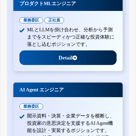
プロダクトMLエンジニア
業務委託
正社員
MLとLLMを掛け合わせ、分析から予測
までをスピーディかつ正確な投資体験に
落とし込むポジションです。
Detail
AI Agent エンジニア
業務委託
開示資料・決算・企業データを横断し、
投資家の意思決定を支援するAI Agent機
能を設計・実装するポジションです。