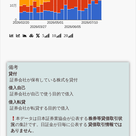
10万
0
2026/02/20
2026/05/01
2026/07/10
2026/03/27
2026/06/05
5
10
20
備考
貸付
証券会社が保有している株式を貸付
借入自己
証券会社が自己で使う目的で借入
借入転貸
証券会社が転貸する目的で借入
本データは日本証券業協会が公表する
株券等貸借取引状
況
の集計です。日証金が日毎に公表する
貸借取引情報では
ありません
。