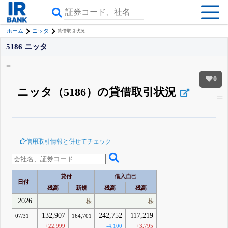
ホーム
ニッタ
貸借取引状況
5186 ニッタ
0
ニッタ（5186）の貸借取引状況
β版IRBANKでは、
8月24日まで完全無料
空売り・信用需給
がさらに詳しく
見られる
無料でβ版をはじめる
信用取引情報と併せてチェック
登録すると永久30%OFFと米株版の先行利用も付きます
貸付
借入自己
日付
残高
新規
残高
残高
2026
株
株
132,907
242,752
117,219
07/31
164,701
+22,999
-4,100
+3,795