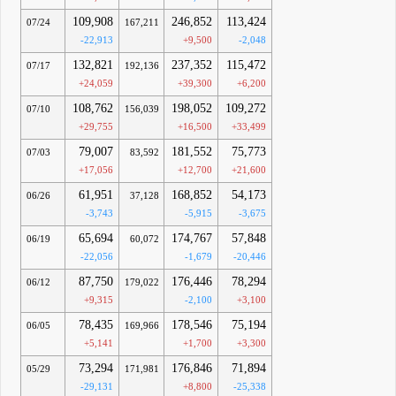
109,908
246,852
113,424
07/24
167,211
-22,913
+9,500
-2,048
132,821
237,352
115,472
07/17
192,136
+24,059
+39,300
+6,200
108,762
198,052
109,272
07/10
156,039
+29,755
+16,500
+33,499
79,007
181,552
75,773
07/03
83,592
+17,056
+12,700
+21,600
61,951
168,852
54,173
06/26
37,128
-3,743
-5,915
-3,675
65,694
174,767
57,848
06/19
60,072
-22,056
-1,679
-20,446
87,750
176,446
78,294
06/12
179,022
+9,315
-2,100
+3,100
78,435
178,546
75,194
06/05
169,966
+5,141
+1,700
+3,300
73,294
176,846
71,894
05/29
171,981
-29,131
+8,800
-25,338