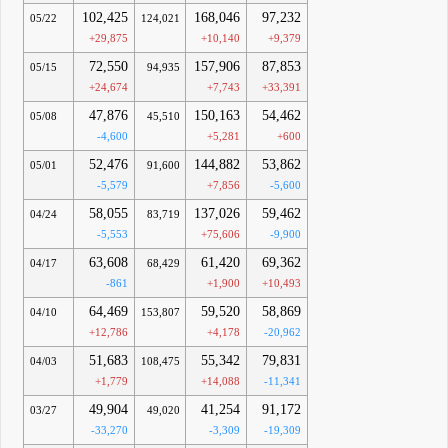
102,425
168,046
97,232
05/22
124,021
+29,875
+10,140
+9,379
72,550
157,906
87,853
05/15
94,935
+24,674
+7,743
+33,391
47,876
150,163
54,462
05/08
45,510
-4,600
+5,281
+600
52,476
144,882
53,862
05/01
91,600
-5,579
+7,856
-5,600
58,055
137,026
59,462
04/24
83,719
-5,553
+75,606
-9,900
63,608
61,420
69,362
04/17
68,429
-861
+1,900
+10,493
64,469
59,520
58,869
04/10
153,807
+12,786
+4,178
-20,962
51,683
55,342
79,831
04/03
108,475
+1,779
+14,088
-11,341
49,904
41,254
91,172
03/27
49,020
-33,270
-3,309
-19,309