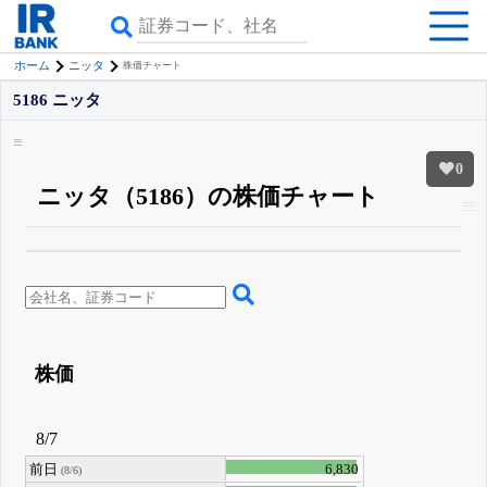
ホーム
ニッタ
株価チャート
5186 ニッタ
0
ニッタ（5186）の株価チャート
β版IRBANKでは、
8月24日まで完全無料
四半期業績・決算の進捗
がさらに
詳しく見られる
無料でβ版をはじめる
登録すると永久30%OFFと米株版の先行利用も付きます
株価
8/7
前日
6,830
(8/6)