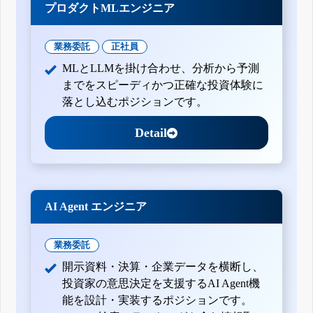
プロダクトMLエンジニア
業務委託
正社員
MLとLLMを掛け合わせ、分析から予測
までをスピーディかつ正確な投資体験に
落とし込むポジションです。
Detail
AI Agent エンジニア
業務委託
開示資料・決算・企業データを横断し、
投資家の意思決定を支援するAI Agent機
能を設計・実装するポジションです。