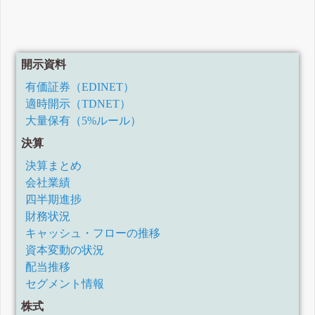
開示資料
有価証券（EDINET）
適時開示（TDNET）
大量保有（5%ルール）
決算
決算まとめ
会社業績
四半期進捗
財務状況
キャッシュ・フローの推移
資本変動の状況
配当推移
セグメント情報
株式