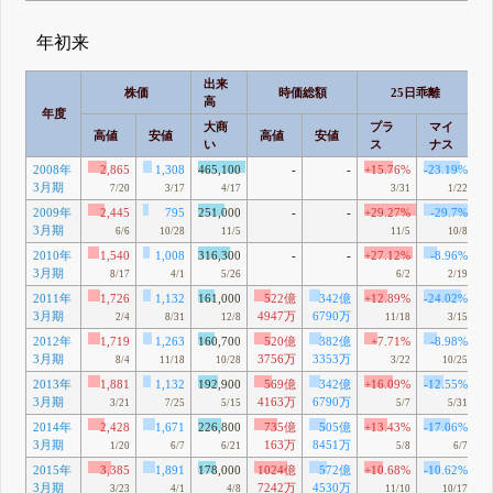
年初来
出来
株価
時価総額
25日乖離
高
年度
大商
プラ
マイ
高値
安値
高値
安値
い
ス
ナス
2008年
2,865
1,308
465,100
-
-
+15.76%
-23.19%
3月期
7/20
3/17
4/17
3/31
1/22
2009年
2,445
795
251,000
-
-
+29.27%
-29.7%
3月期
6/6
10/28
11/5
11/5
10/8
2010年
1,540
1,008
316,300
-
-
+27.12%
-8.96%
3月期
8/17
4/1
5/26
6/2
2/19
2011年
1,726
1,132
161,000
522億
342億
+12.89%
-24.02%
3月期
4947万
6790万
2/4
8/31
12/8
11/18
3/15
2012年
1,719
1,263
160,700
520億
382億
+7.71%
-8.98%
3月期
3756万
3353万
8/4
11/18
10/28
3/22
10/25
2013年
1,881
1,132
192,900
569億
342億
+16.09%
-12.55%
3月期
4163万
6790万
3/21
7/25
5/15
5/7
5/31
2014年
2,428
1,671
226,800
735億
505億
+13.43%
-17.06%
3月期
163万
8451万
1/20
6/7
6/21
5/8
6/7
2015年
3,385
1,891
178,000
1024億
572億
+10.68%
-10.62%
3月期
7242万
4530万
3/23
4/1
4/8
11/10
10/17