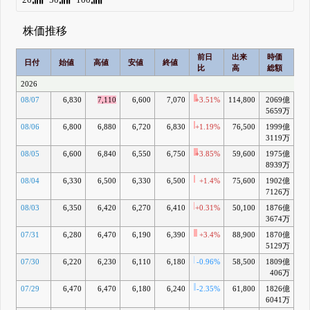
株価推移
前日
出来
時価
2
日付
始値
高値
安値
終値
比
高
総額
乖
2026
08/07
6,830
7,110
6,600
7,070
+3.51%
114,800
2069億
+
5659万
08/06
6,800
6,880
6,720
6,830
+1.19%
76,500
1999億
+
3119万
08/05
6,600
6,840
6,550
6,750
+3.85%
59,600
1975億
8939万
08/04
6,330
6,500
6,330
6,500
+1.4%
75,600
1902億
+
7126万
08/03
6,350
6,420
6,270
6,410
+0.31%
50,100
1876億
+
3674万
07/31
6,280
6,470
6,190
6,390
+3.4%
88,900
1870億
+
5129万
07/30
6,220
6,230
6,110
6,180
-0.96%
58,500
1809億
-
406万
07/29
6,470
6,470
6,180
6,240
-2.35%
61,800
1826億
-
6041万