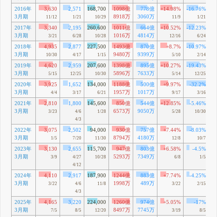
2016年
3,630
2,571
168,700
1098億
778億
+14.98%
-16.76%
3月期
8918万
3060万
11/12
1/21
10/29
11/9
1/21
2017年
3,340
2,195
260,600
1011億
664億
+10.52%
-12.23%
3月期
1016万
4814万
3/21
6/28
10/28
12/16
6/24
2018年
4,935
2,877
227,500
1493億
870億
+8.7%
-10.97%
3月期
9480万
9399万
10/30
4/17
1/15
5/10
2/14
2019年
4,620
2,959
207,600
1398億
895億
+10.27%
-19.43%
3月期
5896万
7633万
5/15
12/25
10/30
5/14
12/25
2020年
3,925
1,652
134,000
1188億
500億
+9.97%
-32.2%
3月期
1957万
1017万
4/4
3/17
6/21
9/17
3/16
2021年
2,810
1,800
145,600
850億
544億
+12.85%
-5.46%
3月期
6573万
9050万
3/23
4/6
1/28
5/28
10/30
4/3
2022年
3,075
2,502
94,000
930億
757億
+7.44%
-8.03%
3月期
8794万
4180万
1/5
7/20
11/30
12/8
10/7
2023年
3,130
2,655
115,700
947億
803億
+6.58%
-4.5%
3月期
5293万
7349万
3/9
4/27
10/28
6/8
1/5
4/12
2024年
4,110
2,917
187,900
1244億
883億
+7.74%
-4.25%
3月期
1998万
489万
3/22
4/6
11/8
3/22
2/15
4/3
2025年
4,165
3,220
224,000
1260億
974億
+5.05%
-17%
3月期
8497万
7745万
7/5
8/5
12/20
3/19
8/5