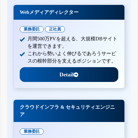
Webメディアディレクター
業務委託
正社員
月間500万PVを超える、大規模DBサイト
を運営できます。
これから勢いよく伸びるであろうサービ
スの根幹部分を支えるポジションです。
Detail
クラウドインフラ & セキュリティエンジニ
ア
業務委託