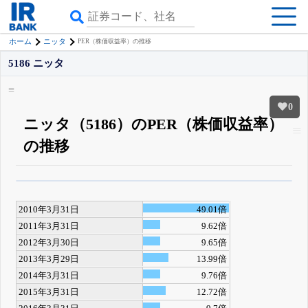
ホーム
ニッタ
PER（株価収益率）の推移
5186 ニッタ
0
ニッタ（5186）のPER（株価収益率）
の推移
β版IRBANKでは、
8月24日まで完全無料
四半期業績・決算の進捗
がさらに
詳しく見られる
無料でβ版をはじめる
2010年3月31日
49.01倍
登録すると永久30%OFFと米株版の先行利用も付きます
2011年3月31日
9.62倍
2012年3月30日
9.65倍
2013年3月29日
13.99倍
2014年3月31日
9.76倍
2015年3月31日
12.72倍