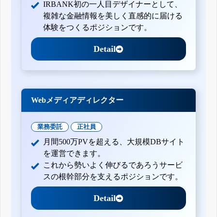
IRBANK初の一人目デザイナーとして、
複雑な金融情報を美しく直感的に届ける
体験をつくるポジションです。
Detail
Webメディアディレクター
業務委託
正社員
月間500万PVを超える、大規模DBサイト
を運営できます。
これから勢いよく伸びるであろうサービ
スの根幹部分を支えるポジションです。
Detail