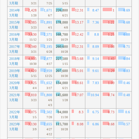
3月期
41
3/21
7/25
5/15
2014年
2,428
1,671
226,800
12.31
8.47
1
0.69
7
3月期
1
1/20
6/7
6/21
2015年
3,385
1,891
178,000
13.17
7.36
1.22
0.68
10
3月期
72
3/23
4/1
4/8
2016年
3,630
2,571
168,700
12.42
8.8
1.25
0.88
10
3月期
89
11/12
1/21
10/29
2017年
3,340
2,195
260,600
12.31
8.09
1.08
0.71
10
3月期
10
3/21
6/28
10/28
2018年
4,935
2,877
227,500
15.68
9.14
1.45
0.84
14
3月期
94
10/30
4/17
1/15
2019年
4,620
2,959
207,600
15.01
9.61
1.29
0.83
13
3月期
58
5/15
12/25
10/30
2020年
3,925
1,652
134,000
18.61
7.83
1.09
0.46
11
3月期
19
4/4
3/17
6/21
2021年
2,810
1,800
145,600
17.07
10.94
0.74
0.48
8
3月期
65
3/23
4/6
1/28
4/3
2022年
3,075
2,502
94,000
8.3
6.75
0.73
0.6
9
3月期
87
1/5
7/20
11/30
2023年
3,130
2,655
115,700
8.08
6.86
0.68
0.57
9
3月期
52
3/9
4/27
10/28
4/12