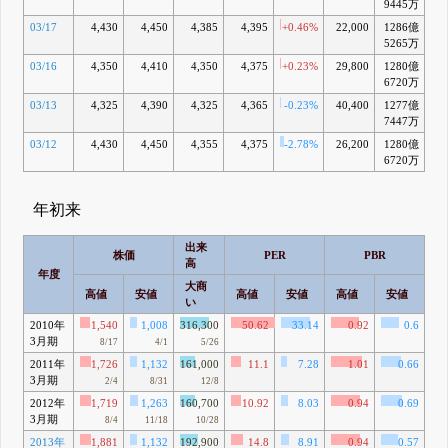
9445万
03/17
4,430
4,450
4,385
4,395
+0.46%
22,000
1286億
-
5265万
03/16
4,350
4,410
4,350
4,375
+0.23%
29,800
1280億
-
6720万
03/13
4,325
4,390
4,325
4,365
-0.23%
40,400
1277億
-
7447万
03/12
4,430
4,450
4,355
4,375
-2.78%
26,200
1280億
-
6720万
年初来
出来
株価
PER
PBR
高
年度
大商
高値
安値
高値
安値
高値
安値
高
い
2010年
1,540
1,008
316,300
50.62
33.14
0.92
0.6
3月期
8/17
4/1
5/26
2011年
1,726
1,132
161,000
11.1
7.28
1.01
0.66
5
3月期
49
2/4
8/31
12/8
2012年
1,719
1,263
160,700
10.92
8.03
0.94
0.69
5
3月期
38
8/4
11/18
10/28
2013年
1,881
1,132
192,900
14.8
8.91
0.94
0.57
5