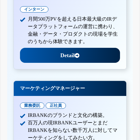
インターン
月間500万PVを超える日本最大級のIRデ
ータプラットフォームの運営に携わり、
金融・データ・プロダクトの現場を学生
のうちから体験できます。
Detail
マーケティングマネージャー
業務委託
正社員
IRBANKのブランドと文化の構築。
百万人の現IRBANKユーザーとまだ
IRBANKを知らない数千万人に対してマ
ーケティングをしてみたい方。