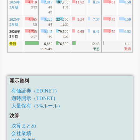
2024年
4,110
2,917
187,900
11.62
8.24
0.81
0.58
12
3月期
19
3/22
4/6
11/8
4/3
2025年
4,165
3,220
224,000
9.54
7.37
0.75
0.58
12
3月期
84
7/5
8/5
12/20
2026年
4,735
3,145
79,500
9.65
6.41
0.79
0.52
13
3月期
5
2/27
4/7
3/27
最新
6,830
76,500
12.49
1.11
予想
実績
2026/8/6
開示資料
有価証券（EDINET）
適時開示（TDNET）
大量保有（5%ルール）
決算
決算まとめ
会社業績