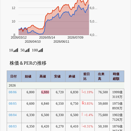
12
6,0…
10
5,0…
8
4,0…
2026/03/12
2026/05/14
2026/07/09
2026/04/10
2026/06/11
10
50
100
株価＆PERの推移
前日
出来
時価
2
日付
始値
高値
安値
終値
比
高
総額
乖
2026
08/06
6,800
6,880
6,720
6,830
+1.19%
76,500
1999億
+
3119万
08/05
6,600
6,840
6,550
6,750
+3.85%
59,600
1975億
8939万
08/04
6,330
6,500
6,330
6,500
+1.4%
75,600
1902億
+
7126万
08/03
6,350
6,420
6,270
6,410
+0.31%
50,100
1876億
+