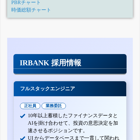
PBRチャート
時価総額チャート
IRBANK 採用情報
フルスタックエンジニア
正社員
業務委託
10年以上蓄積したファイナンスデータと
AIを掛け合わせて、投資の意思決定を加
速させるポジションです。
UI からデータベースまで一貫して関われ