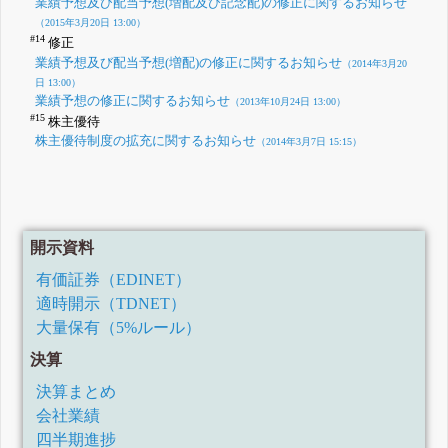
業績予想及び配当予想(増配及び記念配)の修正に関するお知らせ
（2015年3月20日 13:00）
#14
修正
業績予想及び配当予想(増配)の修正に関するお知らせ
（2014年3月20
日 13:00）
業績予想の修正に関するお知らせ
（2013年10月24日 13:00）
#15
株主優待
株主優待制度の拡充に関するお知らせ
（2014年3月7日 15:15）
開示資料
有価証券（EDINET）
適時開示（TDNET）
大量保有（5%ルール）
決算
決算まとめ
会社業績
四半期進捗