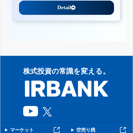
Detail
株式投資の常識を変える。
マーケット
空売り残