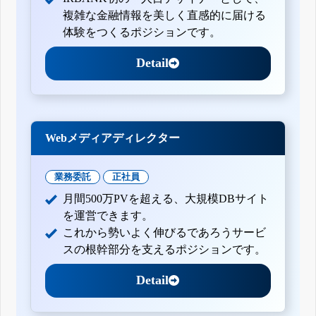
複雑な金融情報を美しく直感的に届ける
体験をつくるポジションです。
Detail
Webメディアディレクター
業務委託
正社員
月間500万PVを超える、大規模DBサイト
を運営できます。
これから勢いよく伸びるであろうサービ
スの根幹部分を支えるポジションです。
Detail