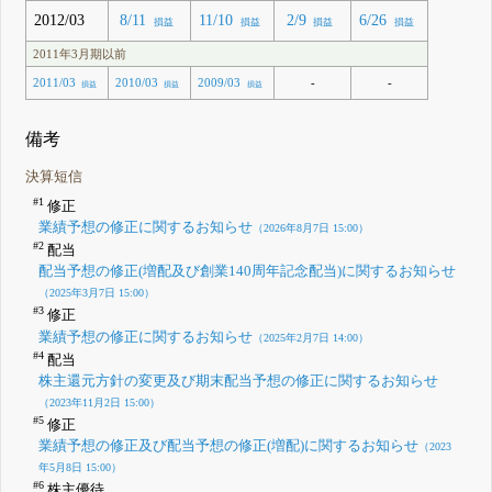
2012/03
8/11
11/10
2/9
6/26
損益
損益
損益
損益
2011年3月期以前
-
-
2011/03
2010/03
2009/03
損益
損益
損益
備考
決算短信
#1
修正
業績予想の修正に関するお知らせ
（2026年8月7日 15:00）
#2
配当
配当予想の修正(増配及び創業140周年記念配当)に関するお知らせ
（2025年3月7日 15:00）
#3
修正
業績予想の修正に関するお知らせ
（2025年2月7日 14:00）
#4
配当
株主還元方針の変更及び期末配当予想の修正に関するお知らせ
（2023年11月2日 15:00）
#5
修正
業績予想の修正及び配当予想の修正(増配)に関するお知らせ
（2023
年5月8日 15:00）
#6
株主優待