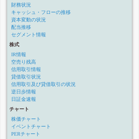
財務状況
キャッシュ・フローの推移
資本変動の状況
配当推移
セグメント情報
株式
IR情報
空売り残高
信用取引情報
貸借取引状況
信用取引及び貸借取引の状況
逆日歩情報
日証金速報
チャート
株価チャート
イベントチャート
PERチャート