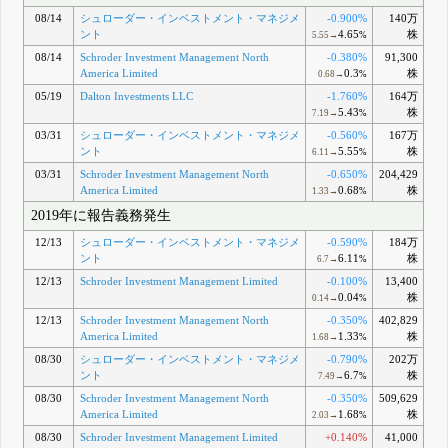
08/14
シュローダー・インベストメント・マネジメ
-0.900%
140万
ント
4.65
株
5.55→
%
08/14
Schroder Investment Management North
-0.380%
91,300
America Limited
0.3
株
0.68→
%
05/19
Dalton Investments LLC
-1.760%
164万
5.43
株
7.19→
%
03/31
シュローダー・インベストメント・マネジメ
-0.560%
167万
ント
5.55
株
6.11→
%
03/31
Schroder Investment Management North
-0.650%
204,429
America Limited
0.68
株
1.33→
%
2019年に報告義務発生
12/13
シュローダー・インベストメント・マネジメ
-0.590%
184万
ント
6.11
株
6.7→
%
12/13
Schroder Investment Management Limited
-0.100%
13,400
0.04
株
0.14→
%
12/13
Schroder Investment Management North
-0.350%
402,829
America Limited
1.33
株
1.68→
%
08/30
シュローダー・インベストメント・マネジメ
-0.790%
202万
ント
6.7
株
7.49→
%
08/30
Schroder Investment Management North
-0.350%
509,629
America Limited
1.68
株
2.03→
%
08/30
Schroder Investment Management Limited
+0.140%
41,000