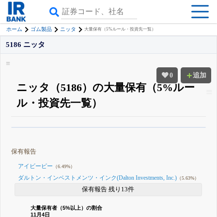
ホーム
ゴム製品
ニッタ
大量保有（5%ルール・投資先一覧）
5186 ニッタ
0
追加
ニッタ（5186）の大量保有（5%ルー
ル・投資先一覧）
β版IRBANKでは、
8月24日まで完全無料
大量保有・アクティビスト
がさら
に詳しく分かる
無料でβ版をはじめる
保有報告
登録すると永久30%OFFと米株版の先行利用も付きます
アイビーピー
（6.49%）
ダルトン・インベストメンツ・インク(Dalton Investments, Inc.)
（5.63%）
保有報告 残り13件
大量保有者（5%以上）の割合
11月4日