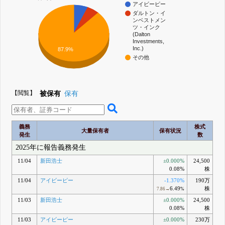
アイビーピー
ダルトン・イ
ンベストメン
ツ・インク
(Dalton
Investments,
Inc.)
87.9%
その他
【閲覧】
被保有
保有
義務
株式
大量保有者
保有状況
発生
数
2025年に報告義務発生
11/04
新田浩士
±0.000%
24,500
0.08%
株
11/04
アイビーピー
-1.370%
190万
6.49
株
7.86→
%
11/03
新田浩士
±0.000%
24,500
0.08%
株
11/03
アイビーピー
±0.000%
230万