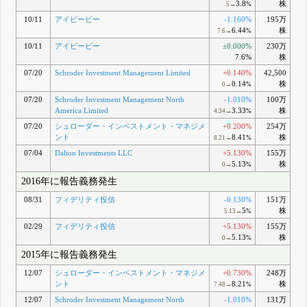
3.8
株
5→
%
10/11
アイビーピー
-1.160%
195万
6.44
株
7.6→
%
10/11
アイビーピー
±0.000%
230万
7.6%
株
07/20
Schroder Investment Management Limited
+0.140%
42,500
0.14
株
0→
%
07/20
Schroder Investment Management North
-1.010%
100万
America Limited
3.33
株
4.34→
%
07/20
シュローダー・インベストメント・マネジメ
+0.200%
254万
ント
8.41
株
8.21→
%
07/04
Dalton Investments LLC
+5.130%
155万
5.13
株
0→
%
2016年に報告義務発生
08/31
フィデリティ投信
-0.130%
151万
5
株
5.13→
%
02/29
フィデリティ投信
+5.130%
155万
5.13
株
0→
%
2015年に報告義務発生
12/07
シュローダー・インベストメント・マネジメ
+0.730%
248万
ント
8.21
株
7.48→
%
12/07
Schroder Investment Management North
-1.010%
131万