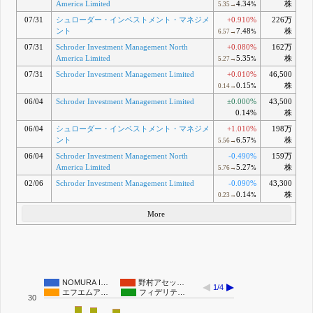
America Limited
4.34
株
5.35→
%
07/31
シュローダー・インベストメント・マネジメ
+0.910%
226万
ント
7.48
株
6.57→
%
07/31
Schroder Investment Management North
+0.080%
162万
America Limited
5.35
株
5.27→
%
07/31
Schroder Investment Management Limited
+0.010%
46,500
0.15
株
0.14→
%
06/04
Schroder Investment Management Limited
±0.000%
43,500
0.14%
株
06/04
シュローダー・インベストメント・マネジメ
+1.010%
198万
ント
6.57
株
5.56→
%
06/04
Schroder Investment Management North
-0.490%
159万
America Limited
5.27
株
5.76→
%
02/06
Schroder Investment Management Limited
-0.090%
43,300
0.14
株
0.23→
%
More
NOMURA I…
野村アセッ…
1/4
エフエムア…
フィデリテ…
30