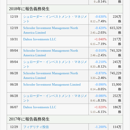
0.14
株
0→
%
2018年に報告義務発生
12/19
シュローダー・インベストメント・マネジメ
-0.630%
226万
ント
7.49
株
8.12→
%
12/19
Schroder Investment Management North
-0.420%
615,329
America Limited
2.03
株
2.45→
%
10/31
Dalton Investments LLC
+1.040%
217万
7.19
株
6.15→
%
09/04
Schroder Investment Management North
-0.010%
741,329
America Limited
2.45
株
2.46→
%
09/04
シュローダー・インベストメント・マネジメ
-0.210%
245万
ント
8.12
株
8.33→
%
06/28
Schroder Investment Management North
-0.870%
745,229
America Limited
2.46
株
3.33→
%
06/28
Schroder Investment Management Limited
-0.090%
15,900
0.05
株
0.14→
%
06/28
シュローダー・インベストメント・マネジメ
-0.080%
252万
ント
8.33
株
8.41→
%
06/07
Dalton Investments LLC
+1.020%
186万
6.15
株
5.13→
%
2017年に報告義務発生
12/29
フィデリティ投信
-1.200%
114万