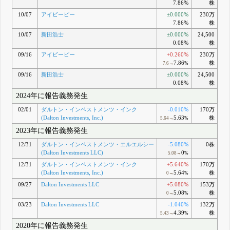
7.86%
株
10/07
アイビーピー
±0.000%
230万
7.86%
株
10/07
新田浩士
±0.000%
24,500
0.08%
株
09/16
アイビーピー
+0.260%
230万
7.86
株
7.6→
%
09/16
新田浩士
±0.000%
24,500
0.08%
株
2024年に報告義務発生
02/01
ダルトン・インベストメンツ・インク
-0.010%
170万
(Dalton Investments, Inc.)
5.63
株
5.64→
%
2023年に報告義務発生
12/31
ダルトン・インベストメンツ・エルエルシー
-5.080%
0株
(Dalton Investments LLC)
0
5.08→
%
12/31
ダルトン・インベストメンツ・インク
+5.640%
170万
(Dalton Investments, Inc.)
5.64
株
0→
%
09/27
Dalton Investments LLC
+5.080%
153万
5.08
株
0→
%
03/23
Dalton Investments LLC
-1.040%
132万
4.39
株
5.43→
%
2020年に報告義務発生