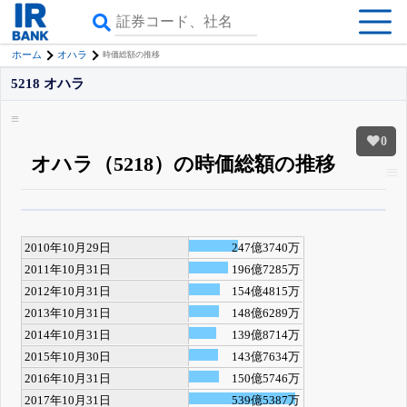
ホーム
オハラ
時価総額の推移
5218 オハラ
0
オハラ（5218）の時価総額の推移
β版IRBANKでは、
8月24日まで完全無料
四半期業績・決算の進捗
がさらに
詳しく見られる
無料でβ版をはじめる
2010年10月29日
247億3740万
登録すると永久30%OFFと米株版の先行利用も付きます
2011年10月31日
196億7285万
2012年10月31日
154億4815万
2013年10月31日
148億6289万
2014年10月31日
139億8714万
2015年10月30日
143億7634万
2016年10月31日
150億5746万
2017年10月31日
539億5387万