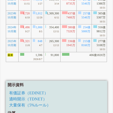
10月期
8735万
5540万
1388万
11/15
1/27
3/14
10/31
2023年
1,720
1,012
1,309,300
437億
257億
305億
10月期
7400万
5540万
5307万
6/19
12/29
6/15
10/31
2024年
1,496
1,000
354,400
380億
254億
316億
10月期
7320万
5000万
9812万
9/27
8/5
12/15
10/31
2025年
1,321
848
265,300
336億
215億
277億
10月期
1945万
8160万
5108万
11/8
4/7
12/13
10/31
最新
1,596
91,800
406億1820万
2026/8/7
開示資料
有価証券（EDINET）
適時開示（TDNET）
大量保有（5%ルール）