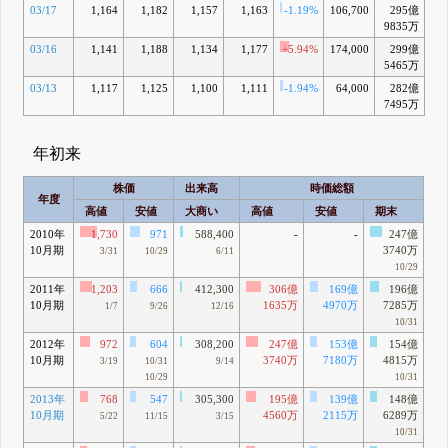
03/17
1,164
1,182
1,157
1,163
-1.19%
106,700
295億
+
9835万
03/16
1,141
1,188
1,134
1,177
+5.94%
174,000
299億
+
5465万
03/13
1,117
1,125
1,100
1,111
-1.94%
64,000
282億
-
7495万
年初来
株価
出来高
時価総額
年度
高値
安値
大商い
高値
安値
期末
2010年
1,730
971
588,400
-
-
247億
10月期
3740万
3/31
10/29
6/11
10/29
2011年
1,203
666
412,300
306億
169億
196億
10月期
1635万
4970万
7285万
1/7
9/26
12/16
10/31
2012年
972
604
308,200
247億
153億
154億
10月期
3740万
7180万
4815万
3/19
10/31
9/14
10/29
10/31
2013年
768
547
305,300
195億
139億
148億
10月期
4560万
2115万
6289万
5/22
11/15
3/15
10/31