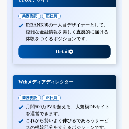
UI/UXデザイナー
業務委託
正社員
IRBANK初の一人目デザイナーとして、
複雑な金融情報を美しく直感的に届ける
体験をつくるポジションです。
Detail
Webメディアディレクター
業務委託
正社員
月間500万PVを超える、大規模DBサイト
を運営できます。
これから勢いよく伸びるであろうサービ
スの根幹部分を支えるポジションです。