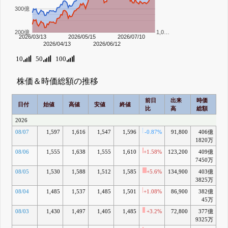
300億
200億
1,0…
2026/03/13
2026/05/15
2026/07/10
2026/04/13
2026/06/12
10
50
100
株価＆時価総額の推移
前日
出来
時価
2
日付
始値
高値
安値
終値
比
高
総額
乖
2026
08/07
1,597
1,616
1,547
1,596
-0.87%
91,800
406億
+
1820万
08/06
1,555
1,638
1,555
1,610
+1.58%
123,200
409億
+
7450万
08/05
1,530
1,588
1,512
1,585
+5.6%
134,900
403億
+
3825万
08/04
1,485
1,537
1,485
1,501
+1.08%
86,900
382億
+
45万
08/03
1,430
1,497
1,405
1,485
+3.2%
72,800
377億
+
9325万