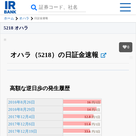
ホーム
オハラ
日証金速報
5218 オハラ
0
オハラ（5218）の日証金速報
β版IRBANKでは、
8月24日まで完全無料
空売り・信用需給
がさらに詳しく
見られる
無料でβ版をはじめる
高額な逆日歩の発生履歴
登録すると永久30%OFFと米株版の先行利用も付きます
2016年8月26日
16
円/1日
2016年8月29日
14
円/1日
2017年12月4日
12.8
円/1日
2017年12月6日
11.6
円/1日
2017年12月19日
33.6
円/3日