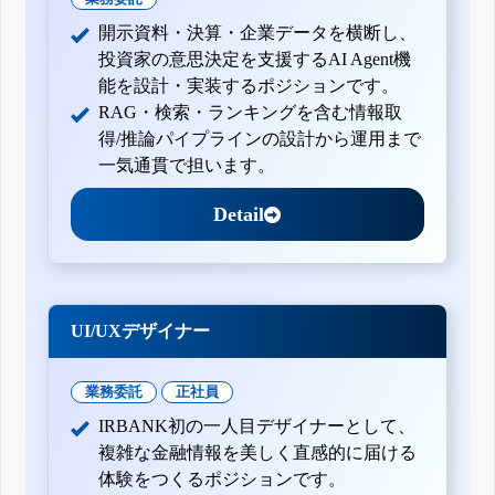
開示資料・決算・企業データを横断し、
投資家の意思決定を支援するAI Agent機
能を設計・実装するポジションです。
RAG・検索・ランキングを含む情報取
得/推論パイプラインの設計から運用まで
一気通貫で担います。
Detail
UI/UXデザイナー
業務委託
正社員
IRBANK初の一人目デザイナーとして、
複雑な金融情報を美しく直感的に届ける
体験をつくるポジションです。