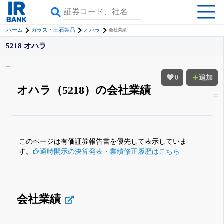
ホーム
ガラス・土石製品
オハラ
会社業績
5218 オハラ
0
追加
オハラ（5218）の会社業績
β版IRBANKでは、
8月24日まで完全無料
すべての機能
が無料で使える
無料でβ版をはじめる
このページは有価証券報告書を優先して表示していま
登録すると永久30%OFFと米株版の先行利用も付きます
す。
適時開示の決算発表・業績修正履歴はこちら
会社業績