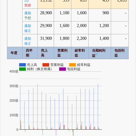
15,132
533
833
453
1,833
2Q
実績
28,900
1,100
1,600
900
-
通期
予想
29,900
1,600
2,000
1,200
-
通期
修正
31,900
1,800
2,200
1,400
-
通期
修正
四半
売上
営業利
経常利
当期純利
包括利
年度
#1
期
高
益
益
益
益
売上高
営業利益
経常利益
純利（株主帰属）
包括利益
400億
300億
200億
100億
0