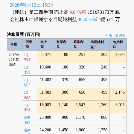
2026年6月12日 15:34
（連結）第二四半期 売上高
9.64%増
151億3173万 親
会社株主に帰属する当期純利益
40.05%減
4億5341万
決算履歴 (百万円)
もっとみる
四半
売上
営業利
経常利
当期純利
包括利
年度
#1
期
高
益
益
益
益
5,471
80
251
203
1,694
2017年
1Q
10月期
実績
連結
10,600
180
320
240
-
2Q
予想
11,483
379
655
498
-
2Q
修正
11,483
380
656
499
2,146
2Q
実績
18,083
1,140
1,547
1,260
3,011
3Q
実績
23,000
900
1,170
880
-
通期
予想
24,200
1,450
1,900
1,350
-
通期