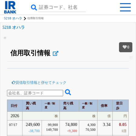
5218 オハラ
信用取引情報
5218 オハラ
0
信用取引情報
β版IRBANKでは、
8月24日まで完全無料
空売り・信用需給
がさらに詳しく
見られる
無料でβ版をはじめる
貸借取引情報と併せてチェック
登録すると永久30%OFFと米株版の先行利用も付きます
買い残
売り残
逆日
一般 / 制
一般 / 制
日付
倍率
度
度
高
高
歩
2026
株
株
倍
円
249,600
74,800
3.34
0.05
07/17
99,900
4,300
149,700
70,500
-38,700
+9,300
1日