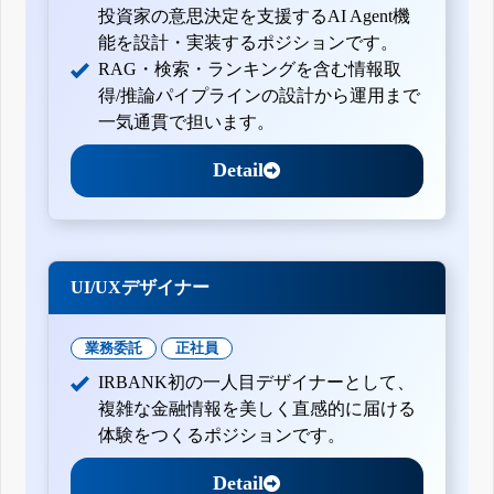
投資家の意思決定を支援するAI Agent機
能を設計・実装するポジションです。
RAG・検索・ランキングを含む情報取
得/推論パイプラインの設計から運用まで
一気通貫で担います。
Detail
UI/UXデザイナー
業務委託
正社員
IRBANK初の一人目デザイナーとして、
複雑な金融情報を美しく直感的に届ける
体験をつくるポジションです。
Detail