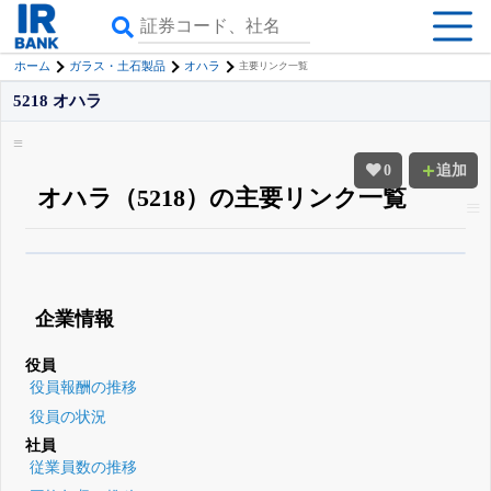
ホーム
ガラス・土石製品
オハラ
主要リンク一覧
5218 オハラ
0
追加
オハラ（5218）の主要リンク一覧
β版IRBANKでは、
8月24日まで完全無料
四半期業績・決算の進捗
がさらに
詳しく見られる
無料でβ版をはじめる
企業情報
登録すると永久30%OFFと米株版の先行利用も付きます
役員
役員報酬の推移
役員の状況
社員
従業員数の推移