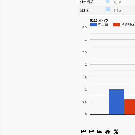
経常利益
0.6
倍
純利益
0.8
倍
5218 オハラ
売上高
営業利益
3.5
3
2.5
2
1.5
1
0.5
0