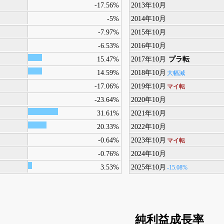
-17.56%
2013年10月
-5%
2014年10月
-7.97%
2015年10月
-6.53%
2016年10月
15.47%
2017年10月
プラ転
14.59%
2018年10月
大幅減
-17.06%
2019年10月
マイ転
-23.64%
2020年10月
31.61%
2021年10月
20.33%
2022年10月
-0.64%
2023年10月
マイ転
-0.76%
2024年10月
3.53%
2025年10月
-15.08%
純利益成長率