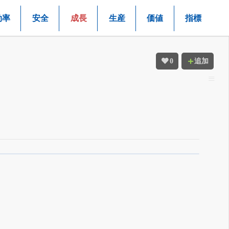
効率
安全
成長
生産
価値
指標
0
追加