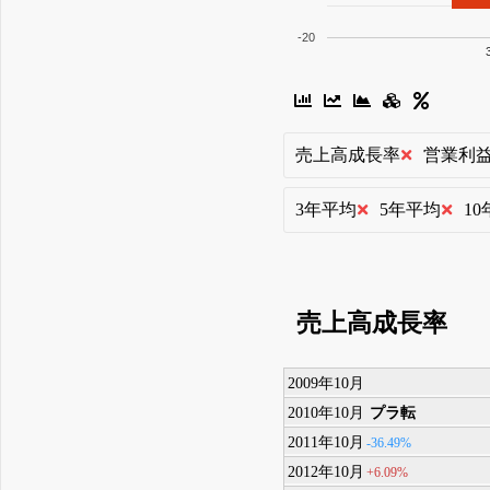
-20
売上高成長率
営業利
3年平均
5年平均
1
売上高成長率
2009年10月
2010年10月
プラ転
2011年10月
-36.49%
2012年10月
+6.09%