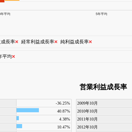
3年平均
5年平均
益成長率
経常利益成長率
純利益成長率
0年平均
営業利益成長率
-36.25%
2009年10月
40.87%
2010年10月
4.38%
2011年10月
10.47%
2012年10月