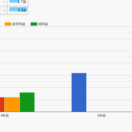
-
1.7
倍
-
3.2
倍
経常利益
純利益
3年前
5年前