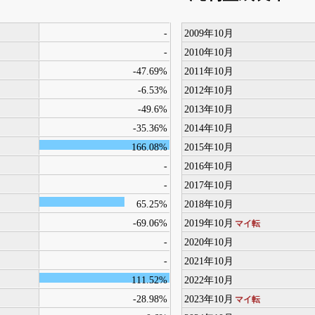
-
2009年10月
-
2010年10月
-47.69%
2011年10月
-6.53%
2012年10月
-49.6%
2013年10月
-35.36%
2014年10月
166.08%
2015年10月
-
2016年10月
-
2017年10月
65.25%
2018年10月
-69.06%
2019年10月
マイ転
-
2020年10月
-
2021年10月
111.52%
2022年10月
-28.98%
2023年10月
マイ転