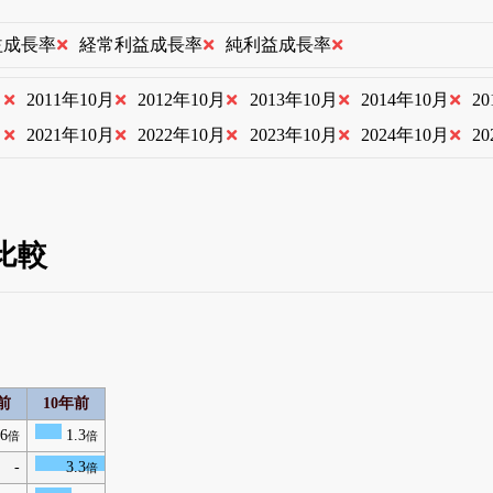
益成長率
経常利益成長率
純利益成長率
月
2011年10月
2012年10月
2013年10月
2014年10月
2
月
2021年10月
2022年10月
2023年10月
2024年10月
2
比較
前
10年前
.6
1.3
倍
倍
-
3.3
倍