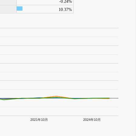
-0.24%
10.37%
2021年10月
2024年10月