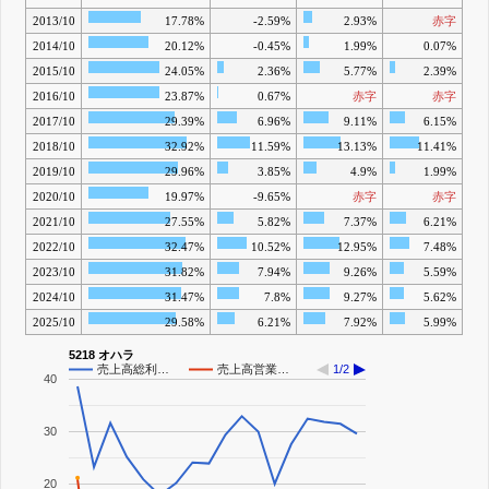
2013/10
17.78%
-2.59%
2.93%
赤字
2014/10
20.12%
-0.45%
1.99%
0.07%
2015/10
24.05%
2.36%
5.77%
2.39%
2016/10
23.87%
0.67%
赤字
赤字
2017/10
29.39%
6.96%
9.11%
6.15%
2018/10
32.92%
11.59%
13.13%
11.41%
2019/10
29.96%
3.85%
4.9%
1.99%
2020/10
19.97%
-9.65%
赤字
赤字
2021/10
27.55%
5.82%
7.37%
6.21%
2022/10
32.47%
10.52%
12.95%
7.48%
2023/10
31.82%
7.94%
9.26%
5.59%
2024/10
31.47%
7.8%
9.27%
5.62%
2025/10
29.58%
6.21%
7.92%
5.99%
5218 オハラ
売上高総利…
売上高営業…
1/2
40
30
20