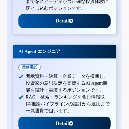
までをスピーディかつ正確な投資体験に
落とし込むポジションです。
Detail
AI Agent エンジニア
業務委託
開示資料・決算・企業データを横断し、
投資家の意思決定を支援するAI Agent機
能を設計・実装するポジションです。
RAG・検索・ランキングを含む情報取
得/推論パイプラインの設計から運用まで
一気通貫で担います。
Detail