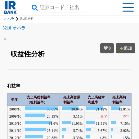
オハラ
収益性分析
5218 オハラ
0
追加
収益性分析
β版IRBANKでは、
8月24日まで完全無料
四半期業績・決算の進捗
がさらに
詳しく見られる
無料でβ版をはじめる
利益率
登録すると永久30%OFFと米株版の先行利用も付きます
売上高総利益率
売上高営業
売上高経常
売上高純
年度
（粗利益率）
利益率
利益率
利益率
2008/10
38.65%
20.84%
21.12%
12.81%
2009/10
23.19%
-3.11%
赤字
赤字
2010/10
31.6%
11.93%
11.31%
7.15%
2011/10
25.11%
5.74%
5.67%
3.02%
2012/10
20.83%
3.39%
4.8%
1.5%