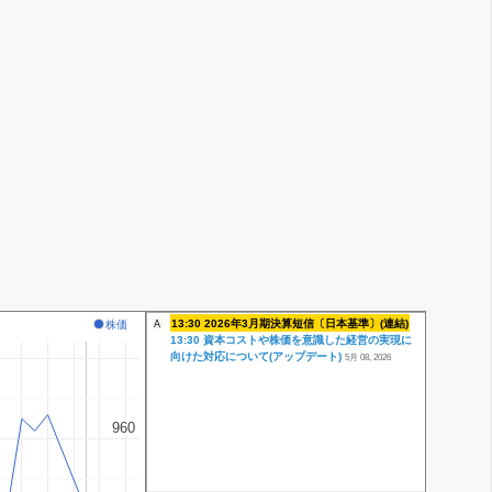
13:30 2026年3月期決算短信〔日本基準〕(連結)
株価
A
13:30 資本コストや株価を意識した経営の実現に
向けた対応について(アップデート)
5月 08, 2026
960
960