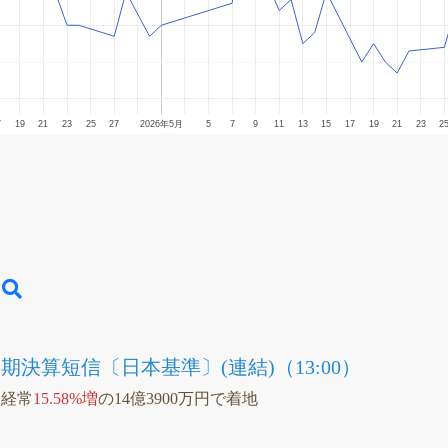
7
19
21
23
25
27
2026年5月
5
7
9
11
13
15
17
19
21
23
2
半期決算短信〔日本基準〕(連結)（13:00）
Q経常
15.58%増
の14億3900万円で着地