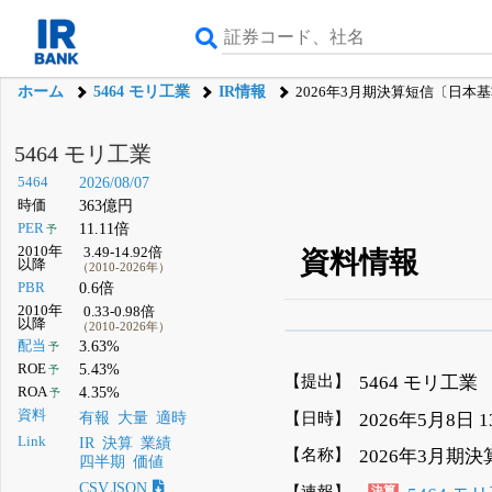
ホーム
5464 モリ工業
IR情報
2026年3月期決算短信〔日本基
5464 モリ工業
5464
2026/08/07
時価
363億円
PER
11.11倍
予
2010年
3.49-14.92倍
資料情報
以降
（2010-2026年）
PBR
0.6倍
2010年
0.33-0.98倍
以降
（2010-2026年）
β版IRBANKでは、
8月
配当
3.63%
予
ROE
5.43%
予
無料
【提出】
5464 モリ工業
ROA
4.35%
予
登録すると永久30%
資料
【日時】
2026年5月8日 
有報
大量
適時
Link
IR
決算
業績
【名称】
2026年3月期
四半期
価値
CSV,JSON
【速報】