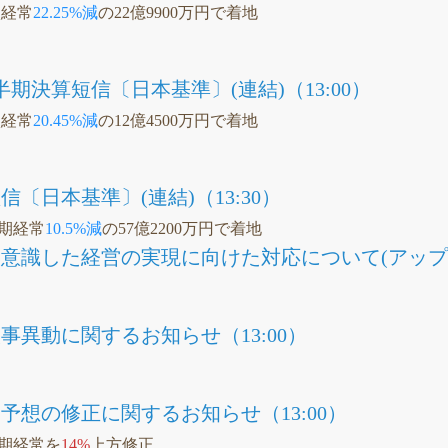
Q経常
22.25%減
の22億9900万円で着地
半期決算短信〔日本基準〕(連結)（13:00）
Q経常
20.45%減
の12億4500万円で着地
信〔日本基準〕(連結)（13:30）
通期経常
10.5%減
の57億2200万円で着地
意識した経営の実現に向けた対応について(アップデー
事異動に関するお知らせ（13:00）
予想の修正に関するお知らせ（13:00）
通期経常を
14%
上方修正