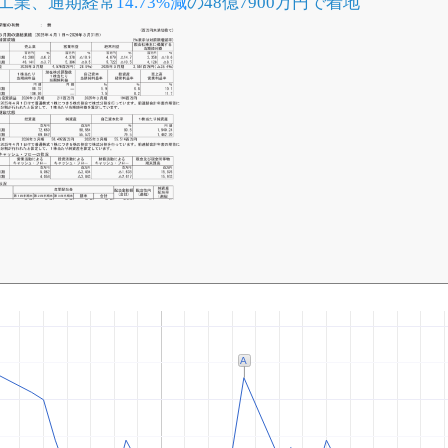
モリ工業、通期経常
14.73%減
の48億7900万円で着地
A