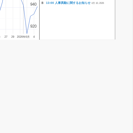
13:00 人事異動に関するお知らせ
B
4月 10, 2026
940
940
920
920
5
27
29
2026年6月
4