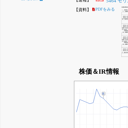
5464 
【資料】
PDFをみる
株価＆IR情報
B