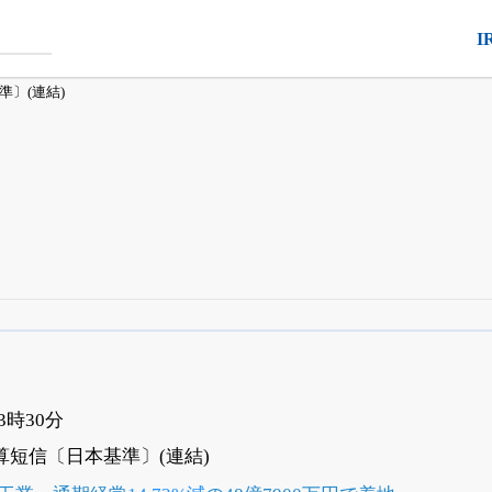
I
準〕(連結)
四半期業績・決算の進捗
がさらに詳しく見られる
24日まで完全無料
でβ版をはじめる
OFFと米株版の先行利用も付きます
13時30分
決算短信〔日本基準〕(連結)