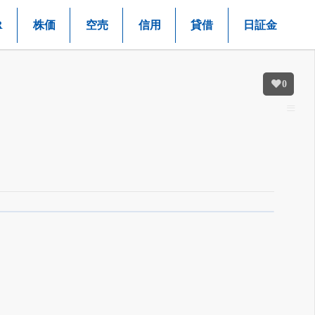
R
株価
空売
信用
貸借
日証金
0