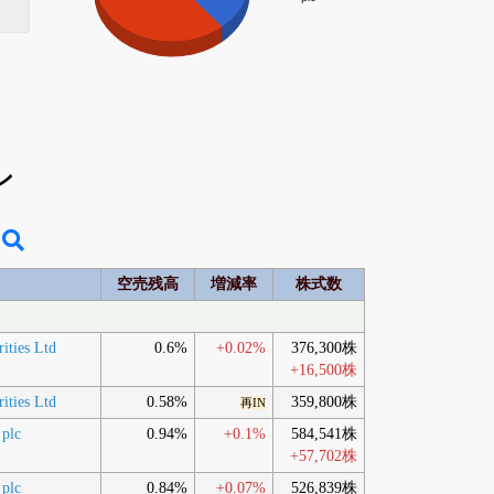
ン
空売残高
増減率
株式数
rities Ltd
0.6%
+0.02%
376,300株
+16,500株
rities Ltd
0.58%
359,800株
再IN
 plc
0.94%
+0.1%
584,541株
+57,702株
 plc
0.84%
+0.07%
526,839株