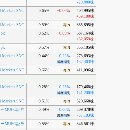
-20,880株
al Markets SNC
0.65%
+0.06%
404,995株
+39,100株
al Markets SNC
0.59%
365,895株
再IN
 plc
0.62%
+0.05%
387,164株
+32,059株
 plc
0.57%
355,105株
再IN
al Markets SNC
0.44%
-0.22%
273,693株
-137,403株
義務消失
al Markets SNC
0.66%
411,096株
再IN
al Markets SNC
0.28%
-0.23%
179,468株
-141,200株
義務消失
al Markets SNC
0.51%
320,668株
再IN
ーMUFG証券
0.49%
-0.06%
309,378株
-37,183株
義務消失
ーMUFG証券
0.55%
346,561株
再IN