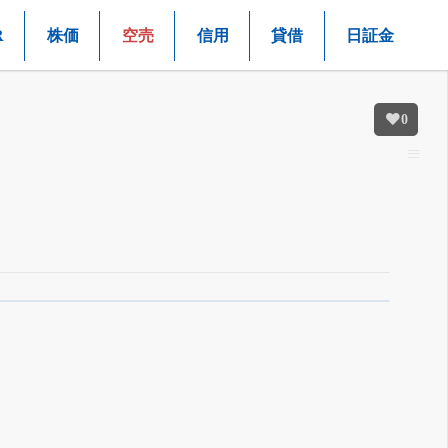
R
株価
空売
信用
貸借
日証金
0