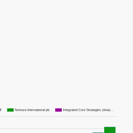
券
Nomura International plc
Integrated Core Strategies (Asia)…