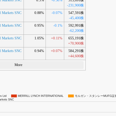
al Markets SNC
0.5%
-0.38%
315,691株
-231,900株
al Markets SNC
0.88%
-0.07%
547,591株
-45,400株
al Markets SNC
0.95%
-0.1%
592,991株
-62,200株
al Markets SNC
1.05%
+0.11%
655,191株
+70,900株
al Markets SNC
0.94%
+0.07%
584,291株
+44,600株
More
es Ltd
MERRILL LYNCH INTERNATIONAL
モルガン・スタンレーMUFG証
Markets SNC