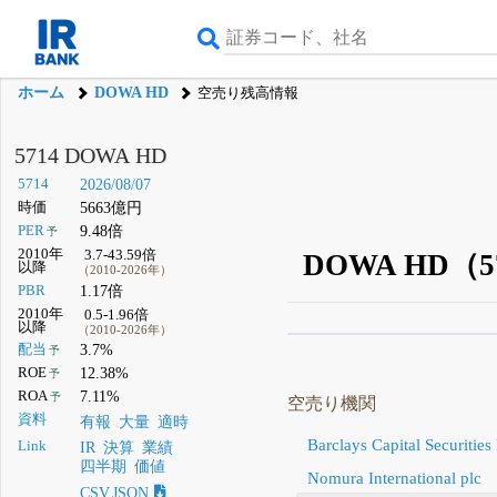
ホーム
DOWA HD
空売り残高情報
5714 DOWA HD
5714
2026/08/07
時価
5663億円
PER
9.48倍
予
2010年
3.7-43.59倍
DOWA HD
以降
（2010-2026年）
PBR
1.17倍
2010年
0.5-1.96倍
以降
（2010-2026年）
β版IRBANKでは、
8月
配当
3.7%
予
ROE
12.38%
予
無料
ROA
7.11%
予
空売り機関
登録すると永久30%
資料
有報
大量
適時
Barclays Capital Securities
Link
IR
決算
業績
四半期
価値
Nomura International plc
CSV,JSON