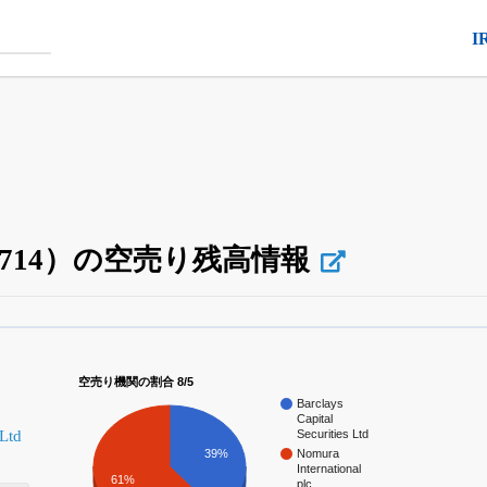
I
（5714）の空売り残高情報
空売り・信用需給
がさらに詳しく見られる
24日まで完全無料
でβ版をはじめる
空売り機関の割合 8/5
OFFと米株版の先行利用も付きます
Barclays
Capital
 Ltd
Securities Ltd
39%
Nomura
International
61%
plc