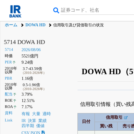
ホーム
DOWA HD
信用取引及び貸借取引の状況
5714 DOWA HD
5714
2026/08/06
時価
5521億円
PER
9.24倍
予
2010年
3.7-43.59倍
DOWA HD
以降
（2010-2026年）
PBR
1.16倍
2010年
0.5-1.96倍
以降
（2010-2026年）
β版IRBANKでは、
8月
配当
3.79%
予
ROE
12.51%
予
無料
信用取引情報（買い残
ROA
7.17%
予
登録すると永久30%
資料
有報
大量
適時
信用取引
Link
IR
決算
業績
日付
四半期
価値
買い残
売り
CSV,JSON