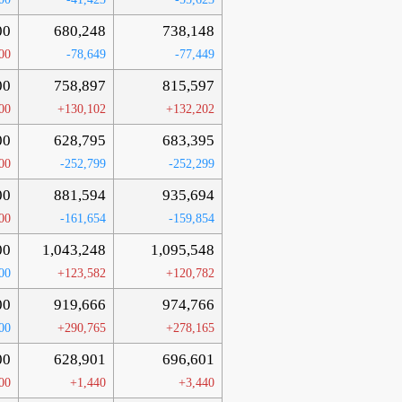
00
680,248
738,148
00
-78,649
-77,449
00
758,897
815,597
00
+130,102
+132,202
00
628,795
683,395
00
-252,799
-252,299
00
881,594
935,694
00
-161,654
-159,854
00
1,043,248
1,095,548
00
+123,582
+120,782
00
919,666
974,766
00
+290,765
+278,165
00
628,901
696,601
00
+1,440
+3,440