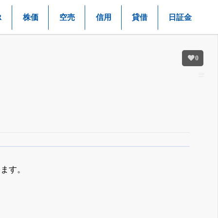
R
株価
空売
信用
貸借
日証金
0
います。