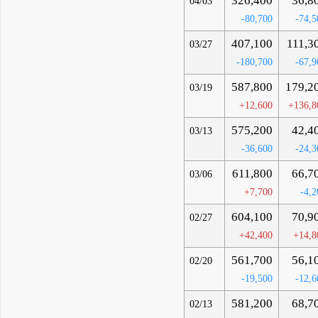
326,400
36,8
04/03
-80,700
-74,5
407,100
111,3
03/27
-180,700
-67,9
587,800
179,2
03/19
+12,600
+136,8
575,200
42,4
03/13
-36,600
-24,3
611,800
66,7
03/06
+7,700
-4,2
604,100
70,9
02/27
+42,400
+14,8
561,700
56,1
02/20
-19,500
-12,6
581,200
68,7
02/13