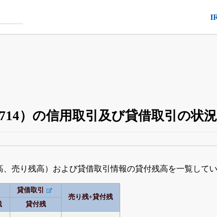
I
（5714）の信用取引及び貸借取引の状況
空売り・信用需給
がさらに詳しく見られる
24日まで完全無料
でβ版をはじめる
高、売り残高）および貸借取引情報の貸付残高を一覧して
OFFと米株版の先行利用も付きます
貸借取引
売り残+貸付残
残
貸付残