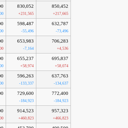
00
830,052
850,452
00
+231,565
+217,665
00
598,487
632,787
00
-55,496
-73,496
00
653,983
706,283
00
-7,164
+4,536
00
655,237
695,837
00
+58,974
+58,074
00
596,263
637,763
00
-133,337
-134,637
00
729,600
772,400
-184,923
-184,923
00
914,523
957,323
00
+460,823
+466,823