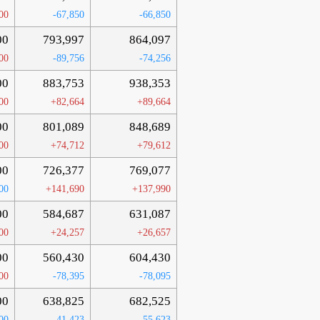
00
-67,850
-66,850
00
793,997
864,097
00
-89,756
-74,256
00
883,753
938,353
00
+82,664
+89,664
00
801,089
848,689
00
+74,712
+79,612
00
726,377
769,077
00
+141,690
+137,990
00
584,687
631,087
00
+24,257
+26,657
00
560,430
604,430
00
-78,395
-78,095
00
638,825
682,525
00
-41,423
-55,623