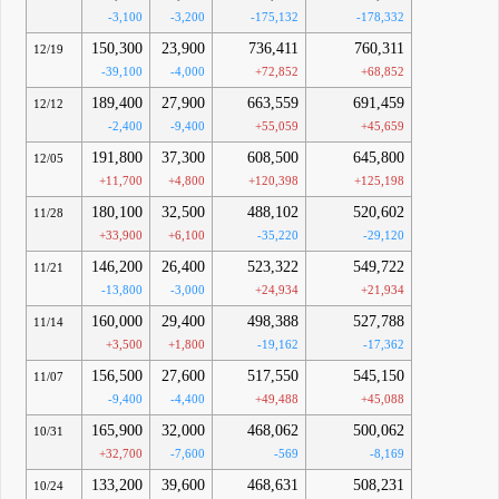
-3,100
-3,200
-175,132
-178,332
150,300
23,900
736,411
760,311
12/19
-39,100
-4,000
+72,852
+68,852
189,400
27,900
663,559
691,459
12/12
-2,400
-9,400
+55,059
+45,659
191,800
37,300
608,500
645,800
12/05
+11,700
+4,800
+120,398
+125,198
180,100
32,500
488,102
520,602
11/28
+33,900
+6,100
-35,220
-29,120
146,200
26,400
523,322
549,722
11/21
-13,800
-3,000
+24,934
+21,934
160,000
29,400
498,388
527,788
11/14
+3,500
+1,800
-19,162
-17,362
156,500
27,600
517,550
545,150
11/07
-9,400
-4,400
+49,488
+45,088
165,900
32,000
468,062
500,062
10/31
+32,700
-7,600
-569
-8,169
133,200
39,600
468,631
508,231
10/24