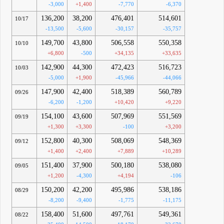
-3,000
+1,400
-7,770
-6,370
136,200
38,200
476,401
514,601
10/17
-13,500
-5,600
-30,157
-35,757
149,700
43,800
506,558
550,358
10/10
+6,800
-500
+34,135
+33,635
142,900
44,300
472,423
516,723
10/03
-5,000
+1,900
-45,966
-44,066
147,900
42,400
518,389
560,789
09/26
-6,200
-1,200
+10,420
+9,220
154,100
43,600
507,969
551,569
09/19
+1,300
+3,300
-100
+3,200
152,800
40,300
508,069
548,369
09/12
+1,400
+2,400
+7,889
+10,289
151,400
37,900
500,180
538,080
09/05
+1,200
-4,300
+4,194
-106
150,200
42,200
495,986
538,186
08/29
-8,200
-9,400
-1,775
-11,175
158,400
51,600
497,761
549,361
08/22