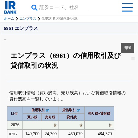
ホーム
エンプラス
信用取引及び貸借取引の状況
6961 エンプラス
0
エンプラス（6961）の信用取引及び
貸借取引の状況
β版IRBANKでは、
8月24日まで完全無料
空売り・信用需給
がさらに詳しく
見られる
無料でβ版をはじめる
信用取引情報（買い残高、売り残高）および貸借取引情報の
登録すると永久30%OFFと米株版の先行利用も付きます
貸付残高を一覧しています。
信用取引
貸借取引
日付
売り残+貸付残
買い残
売り残
貸付残
2026
株
株
株
149,700
24,300
460,079
484,379
07/17