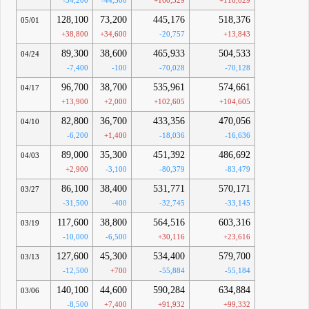
-34,200
-44,300
+160,329
+116,029
128,100
73,200
445,176
518,376
05/01
+38,800
+34,600
-20,757
+13,843
89,300
38,600
465,933
504,533
04/24
-7,400
-100
-70,028
-70,128
96,700
38,700
535,961
574,661
04/17
+13,900
+2,000
+102,605
+104,605
82,800
36,700
433,356
470,056
04/10
-6,200
+1,400
-18,036
-16,636
89,000
35,300
451,392
486,692
04/03
+2,900
-3,100
-80,379
-83,479
86,100
38,400
531,771
570,171
03/27
-31,500
-400
-32,745
-33,145
117,600
38,800
564,516
603,316
03/19
-10,000
-6,500
+30,116
+23,616
127,600
45,300
534,400
579,700
03/13
-12,500
+700
-55,884
-55,184
140,100
44,600
590,284
634,884
03/06
-8,500
+7,400
+91,932
+99,332