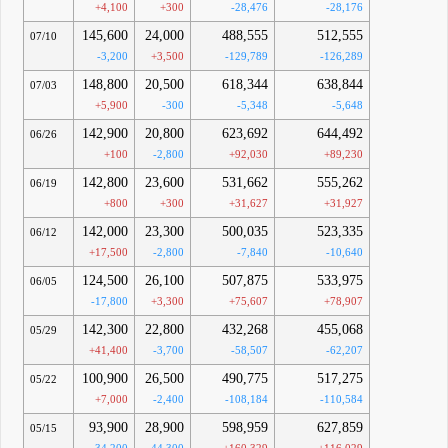
+4,100
+300
-28,476
-28,176
145,600
24,000
488,555
512,555
07/10
-3,200
+3,500
-129,789
-126,289
148,800
20,500
618,344
638,844
07/03
+5,900
-300
-5,348
-5,648
142,900
20,800
623,692
644,492
06/26
+100
-2,800
+92,030
+89,230
142,800
23,600
531,662
555,262
06/19
+800
+300
+31,627
+31,927
142,000
23,300
500,035
523,335
06/12
+17,500
-2,800
-7,840
-10,640
124,500
26,100
507,875
533,975
06/05
-17,800
+3,300
+75,607
+78,907
142,300
22,800
432,268
455,068
05/29
+41,400
-3,700
-58,507
-62,207
100,900
26,500
490,775
517,275
05/22
+7,000
-2,400
-108,184
-110,584
93,900
28,900
598,959
627,859
05/15