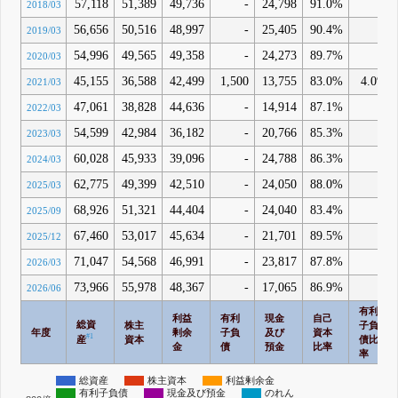
57,118
51,389
49,736
-
24,798
91.0%
-
2018/03
56,656
50,516
48,997
-
25,405
90.4%
-
2019/03
54,996
49,565
49,358
-
24,273
89.7%
-
2020/03
45,155
36,588
42,499
1,500
13,755
83.0%
4.0%
2021/03
47,061
38,828
44,636
-
14,914
87.1%
-
2022/03
54,599
42,984
36,182
-
20,766
85.3%
-
2023/03
60,028
45,933
39,096
-
24,788
86.3%
-
2024/03
62,775
49,399
42,510
-
24,050
88.0%
-
2025/03
68,926
51,321
44,404
-
24,040
83.4%
-
2025/09
67,460
53,017
45,634
-
21,701
89.5%
-
2025/12
71,047
54,568
46,991
-
23,817
87.8%
-
2026/03
73,966
55,978
48,367
-
17,065
86.9%
-
2026/06
有利
利益
有利
現金
自己
総資
株主
子負
年度
剰余
子負
及び
資本
#1
産
資本
債比
金
債
預金
比率
率
総資産
株主資本
利益剰余金
有利子負債
現金及び預金
のれん