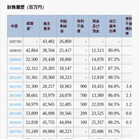
財務履歴（百万円）
有利
利益
有利
現金
自己
総資
株主
子負
年度
剰余
子負
及び
資本
#1
産
資本
債比
金
債
預金
比率
率
-
43,482
26,869
-
-
-
-
2007/03
42,864
38,594
25,417
-
12,513
89.0%
-
2008/03
32,500
29,438
18,060
-
14,070
87.2%
-
2009/03
32,312
29,283
18,147
-
12,457
87.5%
-
2010/03
31,361
29,360
18,223
-
12,818
88.5%
-
2011/03
31,309
28,257
18,963
900
10,455
84.8%
3.4%
2012/03
38,661
33,979
24,070
700
13,389
86.6%
2.1%
2013/03
50,979
42,945
32,485
500
22,039
84.5%
1.2%
2014/03
53,899
46,098
39,566
299
23,525
90.0%
0.6%
2015/03
52,838
45,755
44,094
100
25,357
88.2%
0.2%
2016/03
55,249
49,884
48,223
-
25,686
91.7%
-
2017/03