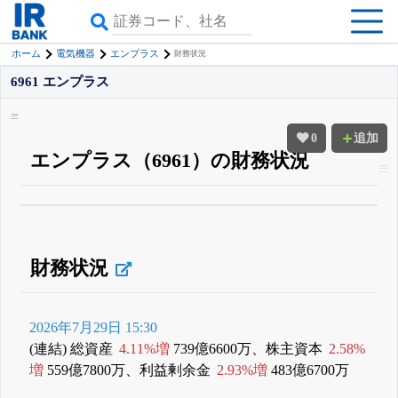
ホーム
電気機器
エンプラス
財務状況
6961 エンプラス
0
追加
エンプラス（6961）の財務状況
β版IRBANKでは、
8月24日まで完全無料
四半期業績・決算の進捗
がさらに
詳しく見られる
無料でβ版をはじめる
登録すると永久30%OFFと米株版の先行利用も付きます
財務状況
2026年7月29日 15:30
(連結) 総資産
4.11%増
739億6600万、株主資本
2.58%
増
559億7800万、利益剰余金
2.93%増
483億6700万