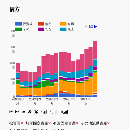
借方
投資等
無形…
有形…
1/2
その…
たな…
売上…
800
億
600
億
400
億
200
億
0
2008年3
2012年3
2016年3
2020年3
2024年3
月
月
月
月
月
3
5
10
投資等
無形固定資産
有形固定資産
その他流動資産