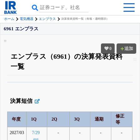
ホーム
電気機器
エンプラス
決算発表資料一覧（有報・適時開示）
6961 エンプラス
0
追加
エンプラス（6961）の決算発表資料
一覧
β版IRBANKでは、
8月24日まで完全無料
四半期業績・決算の進捗
がさらに
詳しく見られる
無料でβ版をはじめる
決算短信
登録すると永久30%OFFと米株版の先行利用も付きます
修正
年度
1Q
2Q
3Q
通期
等
2027/03
-
-
-
-
7/29
損益