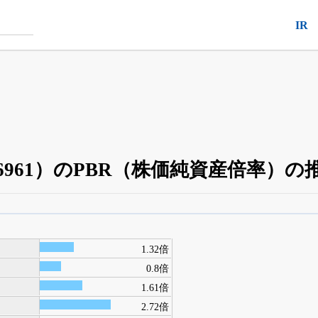
IR
961）のPBR（株価純資産倍率）の
四半期業績・決算の進捗
がさらに詳しく見られる
24日まで完全無料
でβ版をはじめる
1.32倍
OFFと米株版の先行利用も付きます
0.8倍
1.61倍
2.72倍