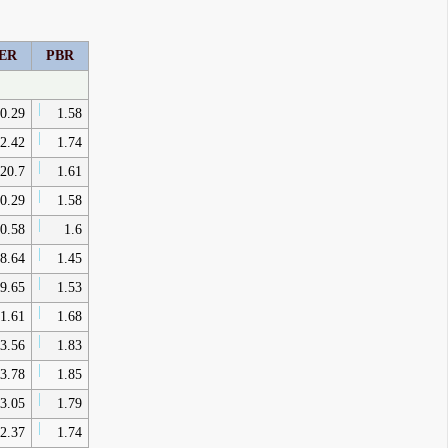
ER
PBR
0.29
1.58
2.42
1.74
20.7
1.61
0.29
1.58
0.58
1.6
8.64
1.45
9.65
1.53
1.61
1.68
3.56
1.83
3.78
1.85
3.05
1.79
2.37
1.74