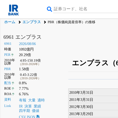
ホーム
エンプラス
PBR（株価純資産倍率）の推移
6961 エンプラス
6961
2026/08/06
時価
1092億円
PER
20.29倍
予
2010年
4.95-150.19倍
エンプラス（6
以降
（2010-2026年）
PBR
1.58倍
2010年
0.45-3.22倍
以降
（2010-2026年）
β版IRBANKでは、
8月
配当
0.8%
予
ROE
7.77%
予
無料
2010年3月31日
ROA
6.76%
予
登録すると永久30%
2011年3月31日
資料
有報
大量
適時
Link
IR
決算
業績
2012年3月30日
四半期
価値
2013年3月29日
CSV,JSON