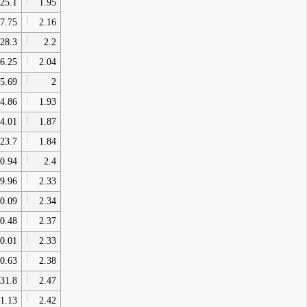
25.1
1.95
7.75
2.16
28.3
2.2
6.25
2.04
5.69
2
4.86
1.93
4.01
1.87
23.7
1.84
0.94
2.4
9.96
2.33
0.09
2.34
0.48
2.37
0.01
2.33
0.63
2.38
31.8
2.47
1.13
2.42