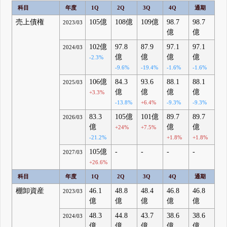
科目
年度
1Q
2Q
3Q
4Q
通期
売上債権
105億
108億
109億
98.7
98.7
2023/03
億
億
102億
97.8
87.9
97.1
97.1
2024/03
億
億
億
億
-2.3%
-9.6%
-19.4%
-1.6%
-1.6%
106億
84.3
93.6
88.1
88.1
2025/03
億
億
億
億
+3.3%
-13.8%
+6.4%
-9.3%
-9.3%
83.3
105億
101億
89.7
89.7
2026/03
億
億
億
+24%
+7.5%
-21.2%
+1.8%
+1.8%
105億
-
-
-
-
2027/03
+26.6%
科目
年度
1Q
2Q
3Q
4Q
通期
棚卸資産
46.1
48.8
48.4
46.8
46.8
2023/03
億
億
億
億
億
48.3
44.8
43.7
38.6
38.6
2024/03
億
億
億
億
億