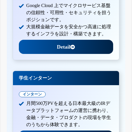
Google Cloud 上でマイクロサービス基盤
の信頼性・可用性・セキュリティを担う
ポジションです。
大規模金融データを安全かつ高速に処理
するインフラを設計・構築できます。
Detail
学生インターン
インターン
月間500万PVを超える日本最大級のIRデ
ータプラットフォームの運営に携わり、
金融・データ・プロダクトの現場を学生
のうちから体験できます。