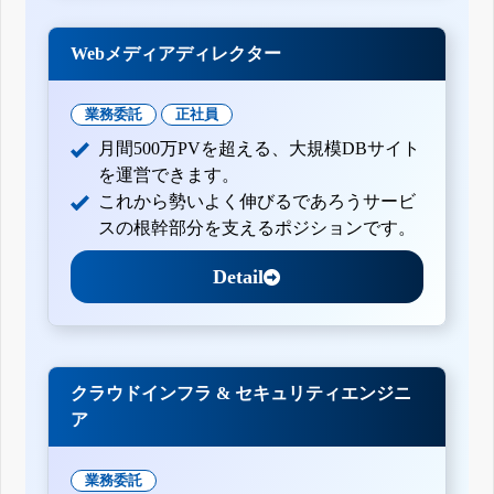
Webメディアディレクター
業務委託
正社員
月間500万PVを超える、大規模DBサイト
を運営できます。
これから勢いよく伸びるであろうサービ
スの根幹部分を支えるポジションです。
Detail
クラウドインフラ & セキュリティエンジニ
ア
業務委託