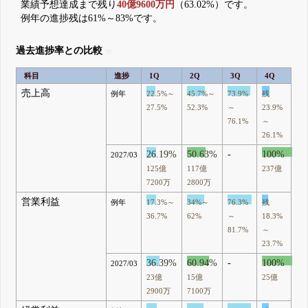
業績予想達成まで残り
40億9600万円
（63.02%）です。
例年の進捗残は61%～83%です。
過去進捗率との比較
科目
進捗
1Q
2Q
3Q
4Q
売上高
例年
22.5%～
45.7%～
73.9%
残
27.5%
52.3%
～
23.9%
76.1%
～
26.1%
26.19%
50.63%
-
100%
2027/03
125億
117億
237億
7200万
2800万
営業利益
例年
17.3%～
34%～
76.3%
残
36.7%
62%
～
18.3%
81.7%
～
23.7%
36.39%
60.94%
-
100%
2027/03
23億
15億
25億
2900万
7100万