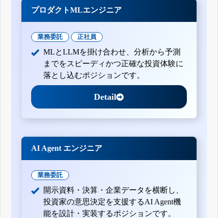
プロダクトMLエンジニア
業務委託
正社員
MLとLLMを掛け合わせ、分析から予測
までをスピーディかつ正確な投資体験に
落とし込むポジションです。
Detail
AI Agent エンジニア
業務委託
開示資料・決算・企業データを横断し、
投資家の意思決定を支援するAI Agent機
能を設計・実装するポジションです。