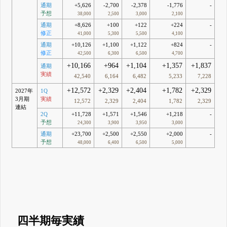
通期
+5,626
-2,700
-2,378
-1,776
-
予想
38,000
2,500
3,000
2,100
通期
+8,626
+100
+122
+224
-
修正
41,000
5,300
5,500
4,100
通期
+10,126
+1,100
+1,122
+824
-
修正
42,500
6,300
6,500
4,700
+10,166
+964
+1,104
+1,357
+1,837
通期
実績
42,540
6,164
6,482
5,233
7,228
+12,572
+2,329
+2,404
+1,782
+2,329
2027年
1Q
3月期
実績
12,572
2,329
2,404
1,782
2,329
連結
2Q
+11,728
+1,571
+1,546
+1,218
-
予想
24,300
3,900
3,950
3,000
通期
+23,700
+2,500
+2,550
+2,000
-
予想
48,000
6,400
6,500
5,000
四半期毎実績