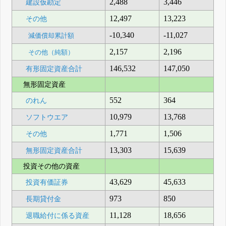
2,488
3,446
建設仮勘定
12,497
13,223
その他
-10,340
-11,027
減価償却累計額
2,157
2,196
その他（純額）
146,532
147,050
有形固定資産合計
無形固定資産
552
364
のれん
10,979
13,768
ソフトウエア
1,771
1,506
その他
13,303
15,639
無形固定資産合計
投資その他の資産
43,629
45,633
投資有価証券
973
850
長期貸付金
11,128
18,656
退職給付に係る資産