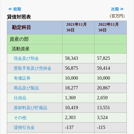
前期
次期
（百万円）
貸借対照表
2021年11月
2022年11月
勘定科目
30日
30日
資産の部
流動資産
58,343
57,825
現金及び預金
56,875
59,414
受取手形及び売掛金
10,000
10,000
有価証券
18,277
20,867
商品及び製品
1,369
2,659
仕掛品
10,419
13,551
原材料及び貯蔵品
2,303
3,524
その他
-137
-115
貸倒引当金