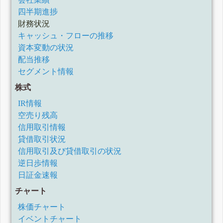
四半期報告書-第109期第3四半期(令和3年6月1日-令和3年8月
四半期進捗
31日)
財務状況
四半期報告書-第109期第2四半期(令和3年3月1日-令和3年5月
31日)
キャッシュ・フローの推移
四半期報告書-第109期第1四半期(令和2年12月1日-令和3年2
資本変動の状況
月28日)
配当推移
有価証券報告書-第108期(令和1年12月1日-令和2年11月30日)
四半期報告書-第108期第3四半期(令和2年6月1日-令和2年8月
セグメント情報
31日)
株式
四半期報告書-第108期第2四半期(令和2年3月1日-令和2年5月
31日)
IR情報
四半期報告書-第108期第1四半期(令和1年12月1日-令和2年2
月29日)
空売り残高
有価証券報告書-第107期(平成30年12月1日-令和1年11月30
信用取引情報
日)
貸借取引状況
四半期報告書-第107期第3四半期(令和1年6月1日-令和1年8月
31日)
信用取引及び貸借取引の状況
四半期報告書-第107期第2四半期(平成31年3月1日-令和1年5
逆日歩情報
月31日)
日証金速報
四半期報告書-第107期第1四半期(平成30年12月1日-平成31年
2月28日)
チャート
有価証券報告書-第106期(平成29年12月1日-平成30年11月30
日)
株価チャート
四半期報告書-第106期第3四半期(平成30年6月1日-平成30年8
月31日)
イベントチャート