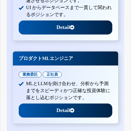
速させるポジションです。
四半期報告書-第103期第1四半期(平成26年12月1日-平成27年
UI からデータベースまで一貫して関われ
2月28日)
るポジションです。
有価証券報告書-第102期(平成25年12月1日-平成26年11月30
日)
四半期報告書-第102期第3四半期(平成26年6月1日-平成26年8
Detail
月31日)
四半期報告書-第102期第2四半期(平成26年3月1日-平成26年5
月31日)
四半期報告書-第102期第1四半期(平成25年12月1日-平成26年
2月28日)
有価証券報告書-第101期(平成24年12月1日-平成25年11月30
プロダクトMLエンジニア
日)
四半期報告書-第101期第3四半期(平成25年6月1日-平成25年8
月31日)
業務委託
正社員
四半期報告書-第101期第2四半期(平成25年3月1日-平成25年5
月31日)
MLとLLMを掛け合わせ、分析から予測
四半期報告書-第101期第1四半期(平成24年12月1日-平成25年
までをスピーディかつ正確な投資体験に
2月28日)
落とし込むポジションです。
有価証券報告書-第100期(平成23年12月1日-平成24年11月30
日)
四半期報告書-第100期第3四半期(平成24年6月1日-平成24年8
Detail
月31日)
四半期報告書-第100期第2四半期(平成24年3月1日-平成24年5
月31日)
四半期報告書-第100期第1四半期(平成23年12月1日-平成24年