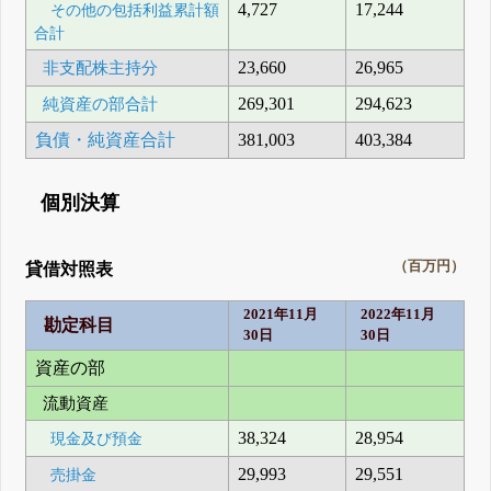
4,727
17,244
その他の包括利益累計額
合計
非支配株主持分
23,660
26,965
純資産の部合計
269,301
294,623
負債・純資産合計
381,003
403,384
個別決算
（百万円）
貸借対照表
2021年11月
2022年11月
勘定科目
30日
30日
資産の部
流動資産
38,324
28,954
現金及び預金
29,993
29,551
売掛金