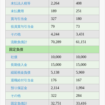
2,264
408
未払法人税等
189
251
未払費用
327
180
賞与引当金
79
73
役員賞与引当金
4,244
3,431
その他
70,289
61,151
流動負債計
固定負債
10,000
10,000
社債
15,000
15,000
長期借入金
5,138
5,969
繰延税金負債
176
167
退職給付引当金
2,114
1,994
預り保証金
322
284
その他
32,751
33,416
固定負債計