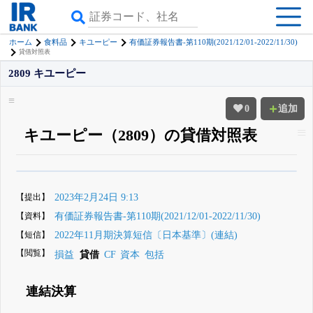
ホーム
食料品
キユーピー
有価証券報告書-第110期(2021/12/01-2022/11/30)
貸借対照表
2809 キユーピー
0
追加
キユーピー（2809）の貸借対照表
β版IRBANKでは、
8月24日まで完全無料
四半期業績・決算の進捗
がさらに
詳しく見られる
無料でβ版をはじめる
【提出】
2023年2月24日 9:13
登録すると永久30%OFFと米株版の先行利用も付きます
【資料】
有価証券報告書-第110期(2021/12/01-2022/11/30)
【短信】
2022年11月期決算短信〔日本基準〕(連結)
【閲覧】
損益
貸借
CF
資本
包括
連結決算