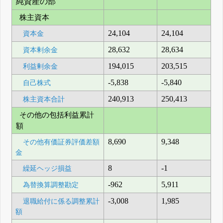
純資産の部
株主資本
24,104
24,104
資本金
28,632
28,634
資本剰余金
194,015
203,515
利益剰余金
-5,838
-5,840
自己株式
240,913
250,413
株主資本合計
その他の包括利益累計
額
8,690
9,348
その他有価証券評価差額
金
8
-1
繰延ヘッジ損益
-962
5,911
為替換算調整勘定
-3,008
1,985
退職給付に係る調整累計
額