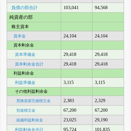
負債の部合計
103,041
94,568
純資産の部
株主資本
24,104
24,104
資本金
資本剰余金
29,418
29,418
資本準備金
29,418
29,418
資本剰余金合計
利益剰余金
3,115
3,115
利益準備金
その他利益剰余金
2,383
2,329
買換資産圧縮積立金
67,200
67,200
別途積立金
23,025
29,190
繰越利益剰余金
95,724
101,835
利益剰余金合計