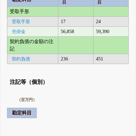
日
日
受取手形
受取手形
17
24
売掛金
56,858
59,390
契約負債の金額の注
記
契約負債
236
451
注記等（個別）
（百万円）
勘定科目