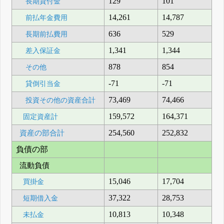
129
101
長期貸付金
14,261
14,787
前払年金費用
636
529
長期前払費用
1,341
1,344
差入保証金
878
854
その他
-71
-71
貸倒引当金
73,469
74,466
投資その他の資産合計
159,572
164,371
固定資産計
資産の部合計
254,560
252,832
負債の部
流動負債
15,046
17,704
買掛金
37,322
28,753
短期借入金
10,813
10,348
未払金