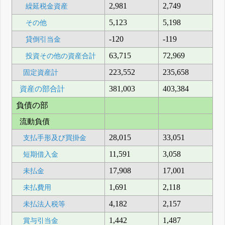
2,981
2,749
繰延税金資産
5,123
5,198
その他
-120
-119
貸倒引当金
63,715
72,969
投資その他の資産合計
223,552
235,658
固定資産計
資産の部合計
381,003
403,384
負債の部
流動負債
28,015
33,051
支払手形及び買掛金
11,591
3,058
短期借入金
17,908
17,001
未払金
1,691
2,118
未払費用
4,182
2,157
未払法人税等
1,442
1,487
賞与引当金