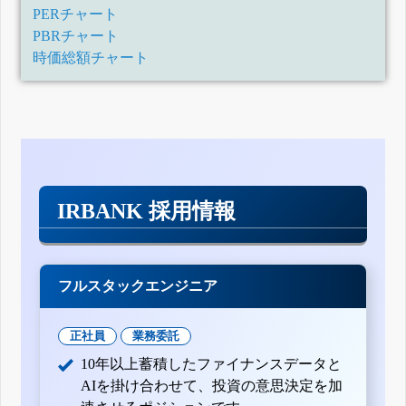
四半期報告書-第106期第2四半期(平成30年3月1日-平成30年5
PERチャート
月31日)
PBRチャート
四半期報告書-第106期第1四半期(平成29年12月1日-平成30年
2月28日)
時価総額チャート
有価証券報告書-第105期(平成28年12月1日-平成29年11月30
日)
四半期報告書-第105期第3四半期(平成29年6月1日-平成29年8
月31日)
四半期報告書-第105期第2四半期(平成29年3月1日-平成29年5
月31日)
四半期報告書-第105期第1四半期(平成28年12月1日-平成29年
2月28日)
有価証券報告書-第104期(平成27年12月1日-平成28年11月30
IRBANK 採用情報
日)
四半期報告書-第104期第3四半期(平成28年6月1日-平成28年8
月31日)
四半期報告書-第104期第2四半期(平成28年3月1日-平成28年5
月31日)
フルスタックエンジニア
四半期報告書-第104期第1四半期(平成27年12月1日-平成28年
2月29日)
有価証券報告書-第103期(平成26年12月1日-平成27年11月30
正社員
業務委託
日)
四半期報告書-第103期第3四半期(平成27年6月1日-平成27年8
10年以上蓄積したファイナンスデータと
月31日)
AIを掛け合わせて、投資の意思決定を加
四半期報告書-第103期第2四半期(平成27年3月1日-平成27年5
月31日)