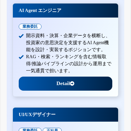
2月29日)
有価証券報告書-第99期(平成22年12月1日-平成23年11月30
AI Agent エンジニア
日)
四半期報告書-第99期第3四半期(平成23年6月1日-平成23年8
月31日)
業務委託
四半期報告書-第99期第2四半期(平成23年3月1日-平成23年5
月31日)
開示資料・決算・企業データを横断し、
四半期報告書-第99期第1四半期(平成22年12月1日-平成23年2
投資家の意思決定を支援するAI Agent機
月28日)
能を設計・実装するポジションです。
有価証券報告書-第98期(平成21年12月1日-平成22年11月30
日)
RAG・検索・ランキングを含む情報取
有価証券報告書-第97期(平成20年12月1日-平成21年11月30
得/推論パイプラインの設計から運用まで
日)
有価証券報告書-第96期(平成19年12月1日-平成20年11月30
一気通貫で担います。
日)
Detail
UI/UXデザイナー
業務委託
正社員