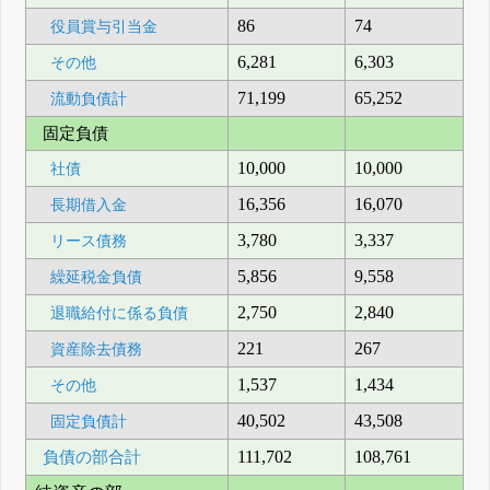
86
74
役員賞与引当金
6,281
6,303
その他
71,199
65,252
流動負債計
固定負債
10,000
10,000
社債
16,356
16,070
長期借入金
3,780
3,337
リース債務
5,856
9,558
繰延税金負債
2,750
2,840
退職給付に係る負債
221
267
資産除去債務
1,537
1,434
その他
40,502
43,508
固定負債計
負債の部合計
111,702
108,761