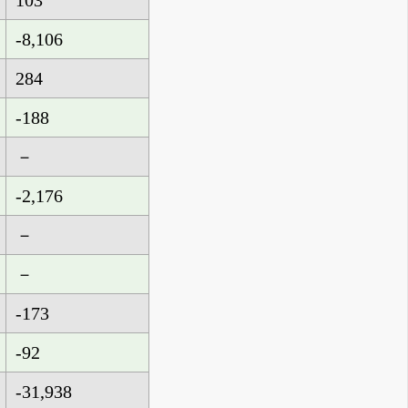
103
-8,106
284
-188
－
-2,176
－
－
-173
-92
-31,938