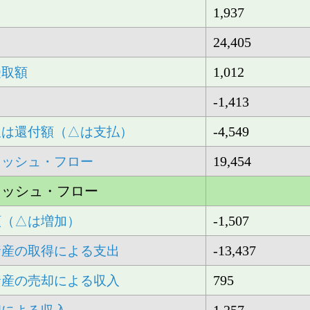
1,937
24,405
1,012
受取額
-1,413
-4,549
又は還付額（△は支払）
19,454
ャッシュ・フロー
ャッシュ・フロー
-1,507
額（△は増加）
-13,437
資産の取得による支出
795
資産の売却による収入