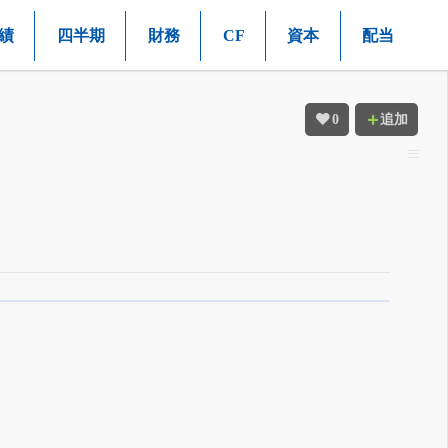
績
四半期
財務
CF
資本
配当
0
追加