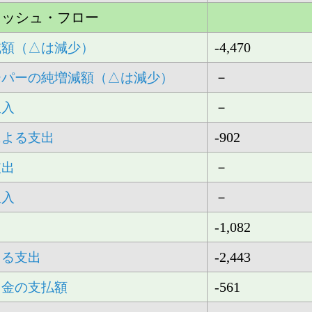
ャッシュ・フロー
-4,470
減額（△は減少）
－
ーパーの純増減額（△は減少）
－
収入
-902
による支出
－
支出
－
収入
-1,082
-2,443
よる支出
-561
当金の支払額