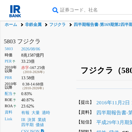
ホーム
非鉄金属
フジクラ
四半期報告書-第169期第2四半期(
5803 フジクラ
5803
2026/08/06
時価
8兆1587億円
PER
33.23倍
予
2010年
赤字
-167.25倍
フジクラ（5
以降
（2010-2026年）
PBR
13.58倍
2010年
0.38-14.68倍
以降
（2010-2026年）
β版IRBANKでは、
8月
配当
0.83%
予
ROE
40.87%
予
無料
【提出】
2016年11月2日 1
ROA
23.62%
予
登録すると永久30%
【資料】
四半期報告書-第1
資料
有報
大量
適時
Link
IR
決算
業績
【短信】
平成29年3月期
四半期
価値
【閲覧】
CSV,JSON