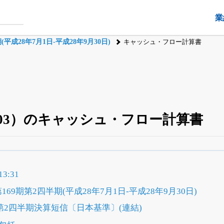
業
平成28年7月1日-平成28年9月30日)
キャッシュ・フロー計算書
803）のキャッシュ・フロー計算書
四半期業績・決算の進捗
がさらに詳しく見られる
24日まで完全無料
でβ版をはじめる
3:31
OFFと米株版の先行利用も付きます
69期第2四半期(平成28年7月1日-平成28年9月30日)
第2四半期決算短信〔日本基準〕(連結)