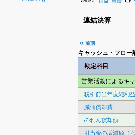
損益
貸借
CF
連結決算
前期
キャッシュ・フロー
勘定科目
営業活動によるキ
税引前当年度純利
減価償却費
のれん償却額
引当金の増減額（