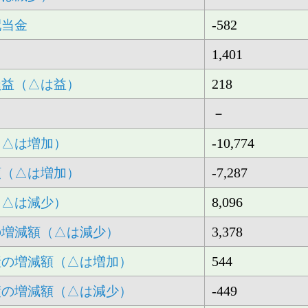
-582
配当金
1,401
218
損益（△は益）
－
-10,774
（△は増加）
-7,287
額（△は増加）
8,096
（△は減少）
3,378
の増減額（△は減少）
544
産の増減額（△は増加）
-449
債の増減額（△は減少）