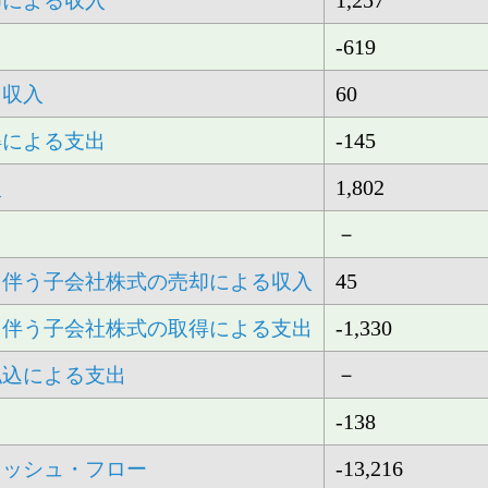
1,257
却による収入
-619
60
る収入
-145
得による支出
1,802
入
－
出
45
を伴う子会社株式の売却による収入
-1,330
を伴う子会社株式の取得による支出
－
払込による支出
-138
-13,216
ャッシュ・フロー