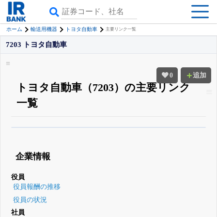
ホーム
輸送用機器
トヨタ自動車
主要リンク一覧
7203 トヨタ自動車
0
追加
トヨタ自動車（7203）の主要リンク
一覧
β版IRBANKでは、
8月24日まで完全無料
四半期業績・決算の進捗
がさらに
詳しく見られる
無料でβ版をはじめる
企業情報
登録すると永久30%OFFと米株版の先行利用も付きます
役員
役員報酬の推移
役員の状況
社員