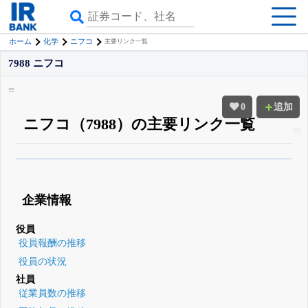
ホーム
化学
ニフコ
主要リンク一覧
7988 ニフコ
0
追加
ニフコ（7988）の主要リンク一覧
β版IRBANKでは、
8月24日まで完全無料
四半期業績・決算の進捗
がさらに
詳しく見られる
無料でβ版をはじめる
企業情報
登録すると永久30%OFFと米株版の先行利用も付きます
役員
役員報酬の推移
役員の状況
社員
従業員数の推移