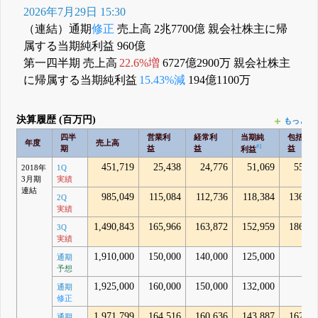
2026年7月29日 15:30
（連結）通期
修正
売上高 2兆7700億 親会社株主に帰
属する当期純利益 960億
第一四半期 売上高
22.6%増
6727億2900万 親会社株主
に帰属する当期純利益
15.43%減
194億1100万
決算履歴 (百万円)
もっとみ
四半
営業利
経常利
当期純
包括利
年度
売上高
#1
期
益
益
益
利益
451,719
25,438
24,776
51,069
55,91
2018年
1Q
3月期
実績
連結
985,049
115,084
112,736
118,384
136,42
2Q
実績
1,490,843
165,966
163,872
152,959
186,24
3Q
実績
1,910,000
150,000
140,000
125,000
通期
予想
1,925,000
160,000
150,000
132,000
通期
修正
1,971,799
164,516
160,636
143,887
162,49
通期