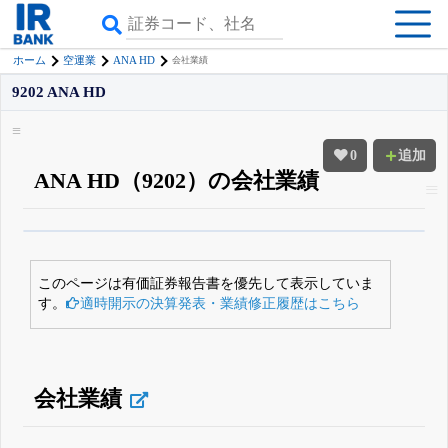
ANA HD
ホーム
空運業
会社業績
9202 ANA HD
0
追加
ANA HD（9202）の会社業績
β版IRBANKでは、
8月24日まで完全無料
四半期業績・決算の進捗
がさらに
詳しく見られる
無料でβ版をはじめる
このページは有価証券報告書を優先して表示していま
登録すると永久30%OFFと米株版の先行利用も付きます
す。
適時開示の決算発表・業績修正履歴はこちら
会社業績